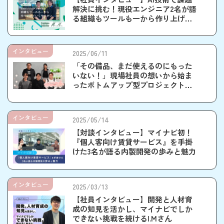
解決に挑む！現役エンジニア2名が語
る組織もツールも一から作り上げて
いくやりがい
インタビュー
2025/06/11
「その備品、まだ使えるのにもった
いない！」現場社員の想いから始ま
ったボトムアップ型プロジェクト！
社内備品共有ツール「マイカリ」の
誕生秘話
インタビュー
2025/05/14
【対談インタビュー】マイナビ初！
『個人客向け賃貸サービス』を手掛
けた3名が語る内製開発の歩みと魅力
インタビュー
2025/03/13
【社員インタビュー】開発と人材育
成の知見を活かし、マイナビでしか
できない挑戦を続けるI.Mさん