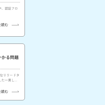
容や、認証フロ
を読む
がかかる問題
となりリードタ
した一貫した
を読む