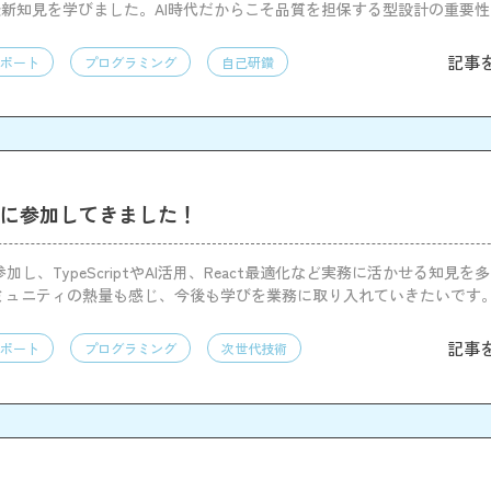
iptの最新知見を学びました。AI時代だからこそ品質を担保する型設計の重要
ブースや交流を通じて開発意欲が高まりました
記事
ポート
プログラミング
自己研鑽
2026に参加してきました！
26に参加し、TypeScriptやAI活用、React最適化など実務に活かせる知見
ミュニティの熱量も感じ、今後も学びを業務に取り入れていきたいです
記事
ポート
プログラミング
次世代技術