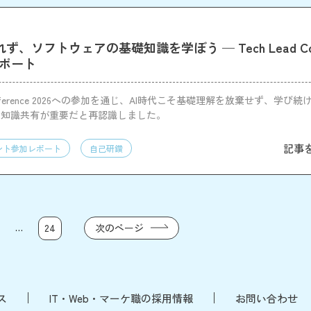
ず、ソフトウェアの基礎知識を学ぼう — Tech Lead Conf
レポート
 Conference 2026への参加を通じ、AI時代こそ基礎理解を放棄せず、学び
・知識共有が重要だと再認識しました。
記事
ント参加レポート
自己研鑽
…
次のページ
24
ス
IT・Web・マーケ職の採用情報
お問い合わせ