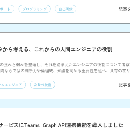
記事
ポート
プログラミング
自己研鑽
弱みから考える、これからの人間エンジニアの役割
Iの強みと弱みを整理し、それを踏まえたエンジニアの役割について考察
人間ならではの判断力や倫理観、知識を高める重要性を述べ、共存の在
記事
テムエンジニア
次世代技術
ービスにTeams Graph API連携機能を導入しました