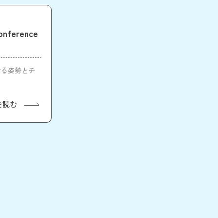
erence
続ける姿勢とチ
を読む