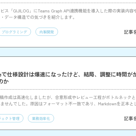
ス「GIJILOG」にTeams Graph API連携機能を導入した際の実装内
約・データ構造での気づきを紹介します。
記事
プログラミング
内製開発
 Codeで仕様設計は爆速になったけど、結局、調整に時間
のか
初稿作成は高速化しましたが、合意形成やレビュー工程がボトルネック
ませんでした。原因はフォーマット不一致であり、Markdownを正本と
要だと整理しました。
記事
ジェクト管理
業務効率化