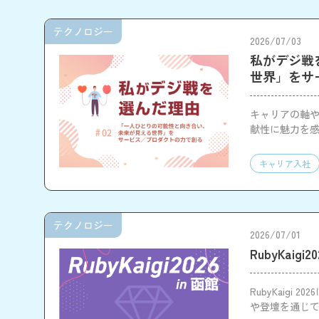
テクノロジー
2026/07/03
私がデジ戦
世界」をサ
キャリアの軸や
献性に魅力を
に挑戦してい
キャリア入社
テクノロジー
2026/07/01
RubyKaig
RubyKaig
や登壇を通じ