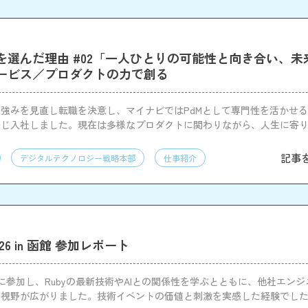
を選んだ理由 #02「一人ひとりの可能性と向き合い、未
ービス／プロダクトの力で創る
強みを見直し転職を決意し、マイナビではPdMとして専門性を活かせ
感じ入社しました。現在は多様なプロダクトに関わりながら、人生に寄
ます。
記事
デジタルテクノロジー戦略本部
仕事紹介
i2026 in 函館 参加レポート
i 2026に参加し、Rubyの最新技術やAIとの関係性を学ぶとともに、他社エ
て視野が広がりました。技術イベントの価値と刺激を実感した経験でし