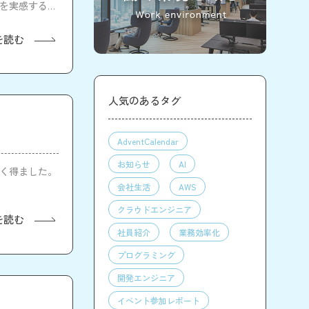
性を実感すると
を読む
人気のあるタグ
AdventCalendar
お知らせ
AI
を多く得ました。
。
会社生活
AWS
クラウドエンジニア
を読む
社員紹介
業務効率化
プログラミング
開発エンジニア
イベント参加レポート