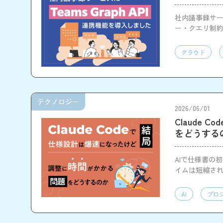
社内議事録サービ
ー・クエリ制
クラウド
テクノロジー
2026/06/01
Claude
をどうする
AIで仕様書の
イムは短縮され
運用設計が重
AI
プロ