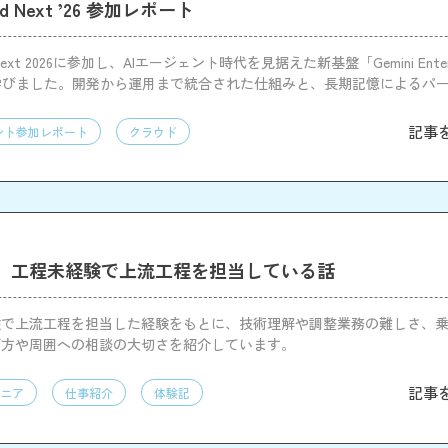
oud Next ’26 参加レポート
ud Next 2026に参加し、AIエージェント時代を見据えた新基盤「Gemini Enterpr
m」を学びました。開発から運用まで統合された仕組みと、長期記憶によるパ
感しました。
記事
ント参加レポート
クラウド
）工程未経験で上流工程を担当している話
験で上流工程を担当した経験をもとに、技術理解や調整業務の難しさ、
び方や周囲への相談の大切さを紹介しています。
記事
ニア
仕事紹介
体験記