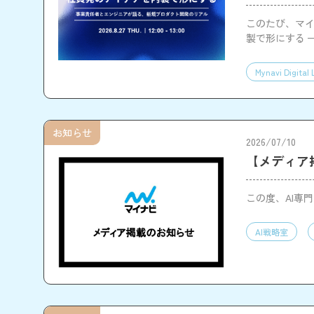
このたび、マイナビ
製で形にする 
す。
Mynavi Digital 
お知らせ
2026/07/10
【メディア掲
この度、AI専
AI戦略室