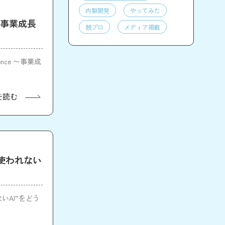
内製開発
やってみた
 〜事業成長
競プロ
メディア掲載
nce 〜事業成
を読む
3「“使われない
」
ないAI”をどう