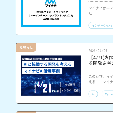
マイナビがエン
た
インターンシッ
お知らせ
2026/04/06
【4/21(火)
る開発を考
このたび、マイナビ
える──マイナ
AI
Mynav