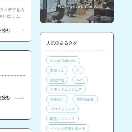
発のアイデアを内
催いたしま
を読む
人気のあるタグ
AdventCalendar
お知らせ
AI
会社生活
AWS
クラウドエンジニア
を読む
社員紹介
業務効率化
プログラミング
開発エンジニア
イベント参加レポート