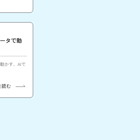
1「データで動
タで動かす、AIで
を読む