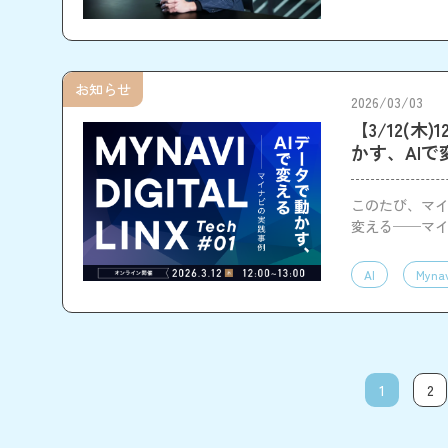
お知らせ
2026/03/03
【3/12(木)
かす、AI
このたび、マイナビ
変える──マ
AI
Mynav
1
2