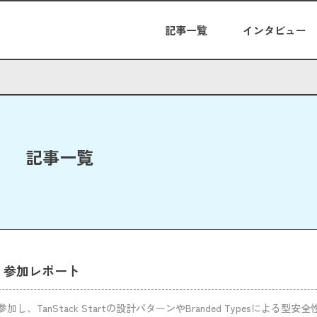
記事一覧
インタビュー
記事一覧
026 参加レポート
26に参加し、TanStack Startの設計パターンやBranded Typesによる型