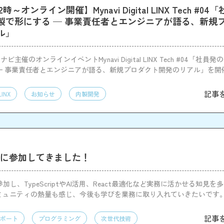
12時～オンライン開催】Mynavi Digital LINX Tech #0
製で形にする — 事業責任者とエンジニアが語る、新規
ル」
主催のオンラインイベントMynavi Digital LINX Tech #04「社員
— 事業責任者とエンジニアが語る、新規プロダクト開発のリアル」を開
記事
LINX
お知らせ
内製開発
2026に参加してきました！
26に参加し、TypeScriptやAI活用、React最適化など実務に活かせる知見
ミュニティの熱量も感じ、今後も学びを業務に取り入れていきたいです
記事
ポート
プログラミング
次世代技術