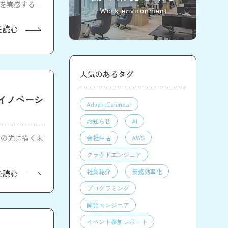
性を実感すると
を読む
人気のあるタグ
イノベーシ
AdventCalendar
お知らせ
AI
その先に描く未
会社生活
AWS
クラウドエンジニア
社員紹介
業務効率化
を読む
プログラミング
開発エンジニア
イベント参加レポート