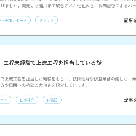
m」を学びました。開発から運用まで統合された仕組みと、長期記憶によるパ
感しました。
記事
ント参加レポート
クラウド
）工程未経験で上流工程を担当している話
験で上流工程を担当した経験をもとに、技術理解や調整業務の難しさ、
び方や周囲への相談の大切さを紹介しています。
記事
ニア
仕事紹介
体験記