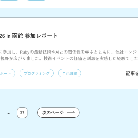
i2026 in 函館 参加レポート
i 2026に参加し、Rubyの最新技術やAIとの関係性を学ぶとともに、他社エ
て視野が広がりました。技術イベントの価値と刺激を実感した経験でし
記事
ポート
プログラミング
自己研鑽
…
次のページ
37