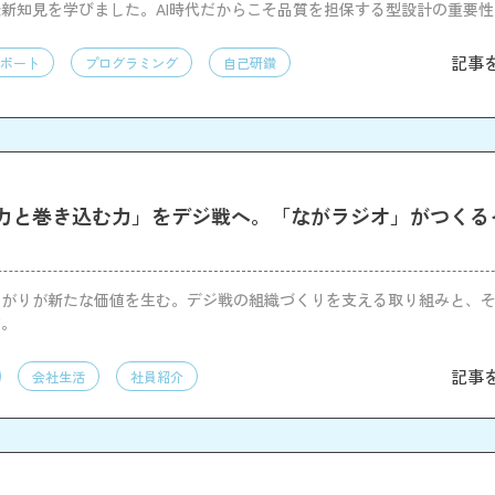
iptの最新知見を学びました。AI時代だからこそ品質を担保する型設計の重要
ブースや交流を通じて開発意欲が高まりました
記事
ポート
プログラミング
自己研鑽
力と巻き込む力」をデジ戦へ。「ながラジオ」がつくる
ながりが新たな価値を生む。デジ戦の組織づくりを支える取り組みと、
す。
記事
会社生活
社員紹介