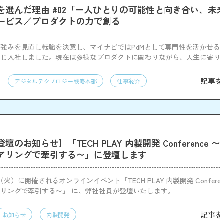
を選んだ理由 #02「一人ひとりの可能性と向き合い、未
ービス／プロダクトの力で創る
強みを見直し転職を決意し、マイナビではPdMとして専門性を活かせ
感じ入社しました。現在は多様なプロダクトに関わりながら、人生に寄
ます。
記事
デジタルテクノロジー戦略本部
仕事紹介
のお知らせ】「TECH PLAY 内製開発 Conference
アリングで牽引する〜」に登壇します
日（火）に開催されるオンラインイベント「TECH PLAY 内製開発 Confere
リングで牽引する〜」 に、弊社社員が登壇いたします。
記事
お知らせ
内製開発