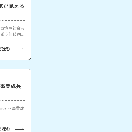
来が見える
る環境や社会貢
り添う価値創出
を読む
 〜事業成長
nce 〜事業成
を読む