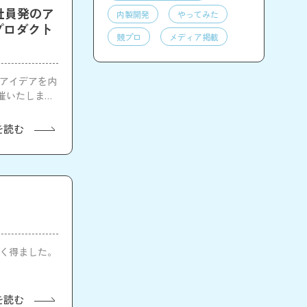
4「社員発のア
内製開発
やってみた
プロダクト
競プロ
メディア掲載
発のアイデアを内
催いたしま
を読む
を多く得ました。
。
を読む