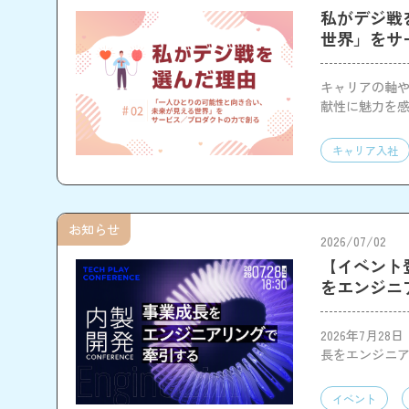
私がデジ戦
世界」をサ
キャリアの軸や
献性に魅力を
に挑戦してい
キャリア入社
お知らせ
2026/07/02
【イベント登壇
をエンジニ
2026年7月28
長をエンジニア
イベント