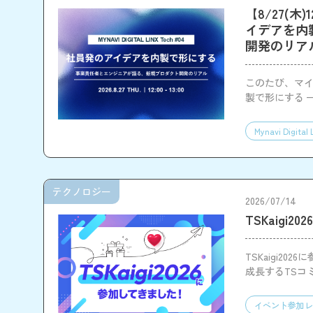
【8/27(木)
イデアを内
開発のリア
このたび、マイナビ
製で形にする 
す。
Mynavi Digital 
テクノロジー
2026/07/14
TSKaigi
TSKaigi20
成長するTSコ
イベント参加レ