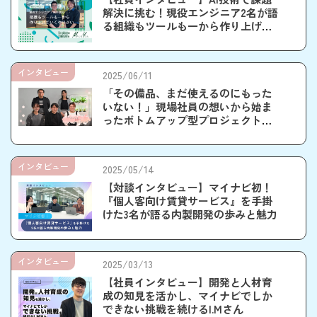
解決に挑む！現役エンジニア2名が語
る組織もツールも一から作り上げて
いくやりがい
インタビュー
2025/06/11
「その備品、まだ使えるのにもった
いない！」現場社員の想いから始ま
ったボトムアップ型プロジェクト！
社内備品共有ツール「マイカリ」の
誕生秘話
インタビュー
2025/05/14
【対談インタビュー】マイナビ初！
『個人客向け賃貸サービス』を手掛
けた3名が語る内製開発の歩みと魅力
インタビュー
2025/03/13
【社員インタビュー】開発と人材育
成の知見を活かし、マイナビでしか
できない挑戦を続けるI.Mさん