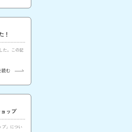
した！
ました。この記
を読む
クショップ
ョップ」につい