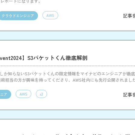
ンレポートになります。
記事
AWS
クラウドエンジニア
:Invent2024】S3バケットくん徹底解剖
nt参加者しか知らないS3バケットくんの限定情報をマイナビのエンジニアが徹
技術担当の方が興味を持ってくださり、AWS社内にも先行公開されまし
記事
AWS
s3
ニア