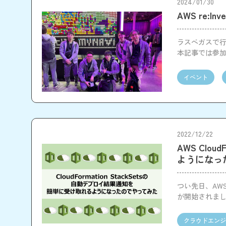
2024/01/30
AWS re:I
ラスベガスで行わ
本記事では参
ントの所感を
イベント
2022/12/22
AWS Clo
ようになっ
つい先日、AWS C
が開始されま
クラウドエンジ