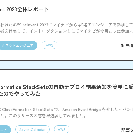
nvent 2023全体レポート
れたAWS re:Invent 2023にマイナビからも5名のエンジニアで参加
加者を代表して、イントロダクションとしてマイナビが今回とった参加
ここにまとめたいと思います。
記事
AWS
クラウドエンジニア
udFormation StackSetsの自動デプロイ結果通知を簡単
たのでやってみた
loudFormation StackSets で、Amazon EventBridge を介した
した。このリリース内容を早速試してみました。
記事
AdventCalendar
AWS
ニア