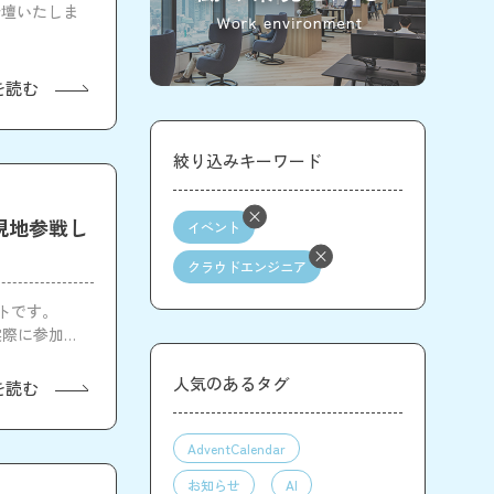
が登壇いたしま
を読む
絞り込みキーワード
 に現地参戦し
イベント
クラウドエンジニア
ートです。
、実際に参加し
人気のあるタグ
を読む
AdventCalendar
お知らせ
AI