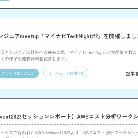
ジニアmeetup「マイナビTechNight#2」を開催しま
ラエンジニアの社外への共有の場、マイナビTechNight#2が開催され
ントの様子や発表資料を紹介します。
記事
旧：システム統括本部
クラウドエンジニア
e:Invent2023セッションレポート】AWSコスト分析ワー
ガスで行われたAWS re:Invent2023より「AWSコスト分析ワークシ