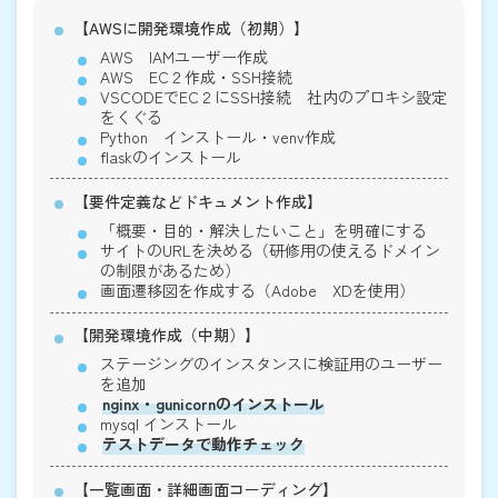
【AWSに開発環境作成（初期）】
AWS IAMユーザー作成
AWS EC２作成・SSH接続
VSCODEでEC２にSSH接続 社内のプロキシ設定
をくぐる
Python インストール・venv作成
flaskのインストール
【要件定義などドキュメント作成】
「概要・目的・解決したいこと」を明確にする
サイトのURLを決める（研修用の使えるドメイン
の制限があるため）
画面遷移図を作成する（Adobe XDを使用）
【開発環境作成（中期）】
ステージングのインスタンスに検証用のユーザー
を追加
nginx・gunicornのインストール
mysql インストール
テストデータで動作チェック
【一覧画面・詳細画面コーディング】