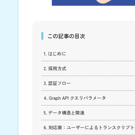
この記事の目次
1. はじめに
2. 採用方式
3. 認証フロー
4. Graph API クエリパラメータ
5. データ構造と関連
6. 対応策：ユーザーによるトランスクリプ