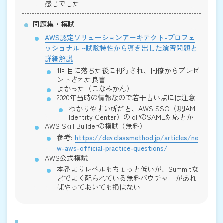
感じでした
問題集・模試
AWS認定ソリューションアーキテクト-プロフェ
ッショナル ~試験特性から導き出した演習問題と
詳細解説
1回目に落ちた後に刊行され、同僚からプレゼ
ントされた良書
よかった（こなみかん）
2020年当時の情報なので若干古い点には注意
わかりやすい所だと、AWS SSO（現IAM
Identity Center）のIdPのSAML対応とか
AWS Skill Builderの模試（無料）
参考:
https://dev.classmethod.jp/articles/ne
w-aws-official-practice-questions/
AWS公式模試
本番よりレベルもちょっと低いが、Summitな
どでよく配られている無料バウチャーがあれ
ばやっておいても損はない