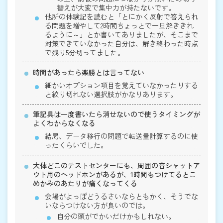
替えが大変で集中力が持たないです。
他所の体験記を読むと「とにかく反射で答えられ
る問題を増やして2時間ちょっとで一旦解ききれ
るように～」とか書いてありましたが、そこまで
対策できていなかった自分は、解き終わった時点
で残り5分切ってました。
時間があったら楽勝とは言ってない
細かいオプション項目を覚えていなかったりする
と絞り切れない選択肢がかなりあります。
筆記具は一度書いたら消せないので使うタイミングが
よくわからなくなる
結局、データ移行の問題で転送量計算するのに使
ったくらいでした。
大体どこのテストセンターにも、周囲の音シャットア
ウト用のヘッドホンがあるが、1時間もつけてるとこ
めかみのあたりが痛くなってくる
会場がよっぽどうるさいならともかく、そうでな
いならつけない方が良いのでは。
自分の頭がでかいだけかもしれない。