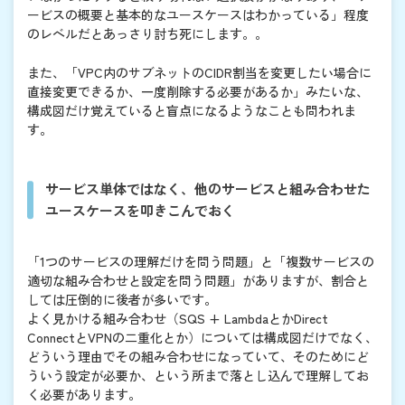
ービスの概要と基本的なユースケースはわかっている」程度
のレベルだとあっさり討ち死にします。。
また、「VPC内のサブネットのCIDR割当を変更したい場合に
直接変更できるか、一度削除する必要があるか」みたいな、
構成図だけ覚えていると盲点になるようなことも問われま
す。
サービス単体ではなく、他のサービスと組み合わせた
ユースケースを叩きこんでおく
「1つのサービスの理解だけを問う問題」と「複数サービスの
適切な組み合わせと設定を問う問題」がありますが、割合と
しては圧倒的に後者が多いです。
よく見かける組み合わせ（SQS + LambdaとかDirect
ConnectとVPNの二重化とか）については構成図だけでなく、
どういう理由でその組み合わせになっていて、そのためにど
ういう設定が必要か、という所まで落とし込んで理解してお
く必要があります。