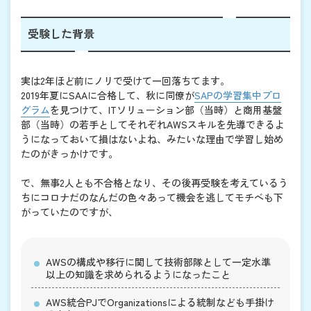
受験した背景
実は2年ほど前にノリで受けて一回落ちてます。
2019年夏にSAAに合格して、秋に同僚が
SAPの学習集中プロ
グラム
を見つけて、ITソリューション部（当時）と商用基盤
部（当時）の若手としてそれぞれAWSスキルを先導できるよ
うになっておいて損はないよね、みたいな理由で学習し始め
たのがきっかけです。
で、無事2人とも不合格となり、その後再受験を考えているう
ちにコロナだのなんだの色々あって機会を逃してモチベも下
がっていたのですが、
AWSの構成や移行に関して技術部隊として一定水準
以上の知識を求められるようになったこと
AWS統合PJでOrganizationsによる統制なども手掛け