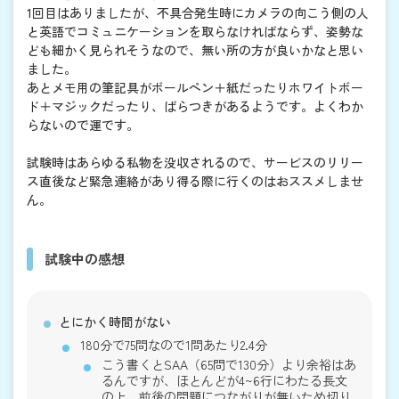
1回目はありましたが、不具合発生時にカメラの向こう側の人
と英語でコミュニケーションを取らなければならず、姿勢な
ども細かく見られそうなので、無い所の方が良いかなと思い
ました。
あとメモ用の筆記具がボールペン＋紙だったりホワイトボー
ド＋マジックだったり、ばらつきがあるようです。よくわか
らないので運です。
試験時はあらゆる私物を没収されるので、サービスのリリー
ス直後など緊急連絡があり得る際に行くのはおススメしませ
ん。
試験中の感想
とにかく時間がない
180分で75問なので1問あたり2.4分
こう書くとSAA（65問で130分）より余裕はあ
るんですが、ほとんどが4~6行にわたる長文
の上、前後の問題につながりが無いため切り