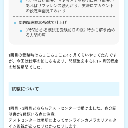
わからない部分、ちょっとでも疑問に思う部分が
あればリファレンス読んだり、実際にアカウント
の設定画面見てみたり
問題集末尾の模試で仕上げ
3時間かかる模試を受験前日の夜21時から解き始め
る人間の屑
1回目の受験時はちょこちょこと4ヶ月くらいやってたんです
が、今回は仕事の忙しさもあり、問題集を中心に1ヶ月弱程度
の勉強期間でした。
試験について
1回目・2回目どちらもテストセンターで受けました。身分証
明書が2種類いる点に注意。
テストセンターは場所によってオンラインカメラのリアルタ
イム監視があったりなかったりします。