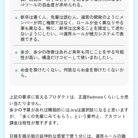
⇒ツールの自由度が求められる。
新卒は書く人、先輩は読む人。通常の開発のようにメ
ンバーが同じ権限ではなく、ロールが全く異なりやる
事も異なる。特に、新卒は出来ることを限定して迷わ
ないようにしたい。⇒運用ルールが極力システムで表
現できる。
多分、多少の改善はあれど来年も同じことをやる可能
性が高い。構造だけコピーして使いまわしたい。
お金を掛けたくない。何故ならお金を掛けたくないか
ら。
上記の要求に答えるプロダクトは、正直Redmineくらいしか思
い当たりません。
多少の予算があれば機能的にはJiraは選択肢になると思います
が、「多くの先輩にみてもらう」という要件と、アカウント
課金は相性が悪すぎます。
日報を掲示板の延伸的な感覚で使う分には、運用ルールの徹