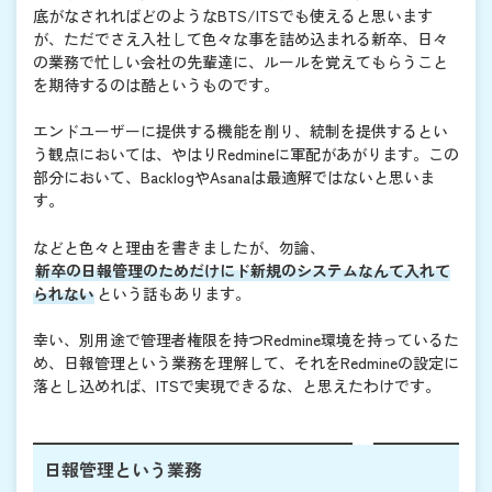
底がなされればどのようなBTS/ITSでも使えると思います
が、ただでさえ入社して色々な事を詰め込まれる新卒、日々
の業務で忙しい会社の先輩達に、ルールを覚えてもらうこと
を期待するのは酷というものです。
エンドユーザーに提供する機能を削り、統制を提供するとい
う観点においては、やはりRedmineに軍配があがります。この
部分において、BacklogやAsanaは最適解ではないと思いま
す。
などと色々と理由を書きましたが、勿論、
新卒の日報管理のためだけにド新規のシステムなんて入れて
られない
という話もあります。
幸い、別用途で管理者権限を持つRedmine環境を持っているた
め、日報管理という業務を理解して、それをRedmineの設定に
落とし込めれば、ITSで実現できるな、と思えたわけです。
日報管理という業務