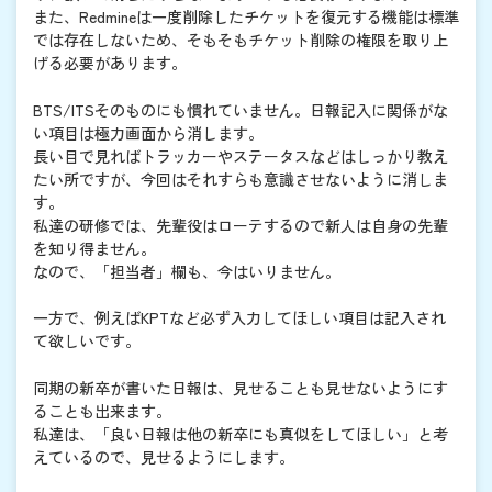
また、Redmineは一度削除したチケットを復元する機能は標準
では存在しないため、そもそもチケット削除の権限を取り上
げる必要があります。
BTS/ITSそのものにも慣れていません。日報記入に関係がな
い項目は極力画面から消します。
長い目で見ればトラッカーやステータスなどはしっかり教え
たい所ですが、今回はそれすらも意識させないように消しま
す。
私達の研修では、先輩役はローテするので新人は自身の先輩
を知り得ません。
なので、「担当者」欄も、今はいりません。
一方で、例えばKPTなど必ず入力してほしい項目は記入され
て欲しいです。
同期の新卒が書いた日報は、見せることも見せないようにす
ることも出来ます。
私達は、「良い日報は他の新卒にも真似をしてほしい」と考
えているので、見せるようにします。