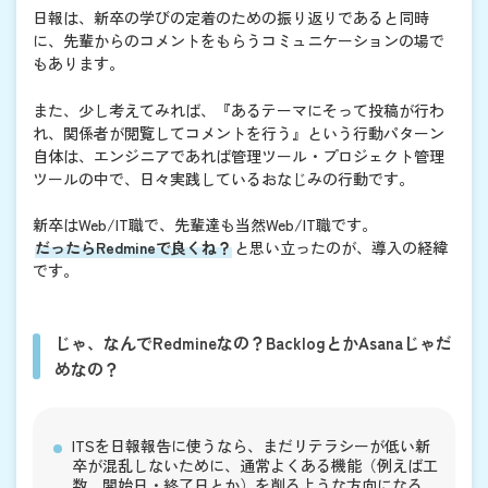
日報は、新卒の学びの定着のための振り返りであると同時
に、先輩からのコメントをもらうコミュニケーションの場で
もあります。
また、少し考えてみれば、『あるテーマにそって投稿が行わ
れ、関係者が閲覧してコメントを行う』という行動パターン
自体は、エンジニアであれば管理ツール・プロジェクト管理
ツールの中で、日々実践しているおなじみの行動です。
新卒はWeb/IT職で、先輩達も当然Web/IT職です。
だったらRedmineで良くね？
と思い立ったのが、導入の経緯
です。
じゃ、なんでRedmineなの？BacklogとかAsanaじゃだ
めなの？
ITSを日報報告に使うなら、まだリテラシーが低い新
卒が混乱しないために、通常よくある機能（例えば工
数、開始日・終了日とか）を削るような方向になる。