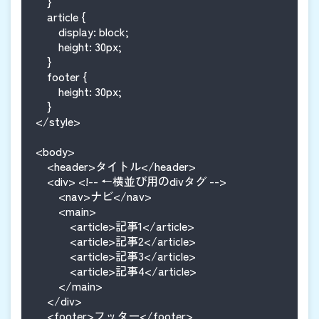
    }

    article {

        display: block;

        height: 30px;

    }

    footer {

        height: 30px;

    }

</style>

<body>

    <header>タイトル</header>

    <div> <!-- ←横並び用のdivタグ -->

        <nav>ナビ</nav>

        <main>

            <article>記事1</article>

            <article>記事2</article>

            <article>記事3</article>

            <article>記事4</article>

        </main>

    </div>

    <footer>フッター</footer>
