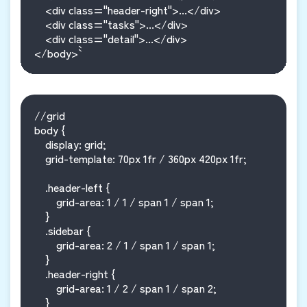
    <div class="header-right">...</div>

    <div class="tasks">...</div>

    <div class="detail">...</div>

</body>``
//grid

body {

    display: grid;

    grid-template: 70px 1fr / 360px 420px 1fr;

    .header-left {

        grid-area: 1 / 1 / span 1 / span 1;

    }

    .sidebar {

        grid-area: 2 / 1 / span 1 / span 1;

    }

    .header-right {

        grid-area: 1 / 2 / span 1 / span 2;

    }
