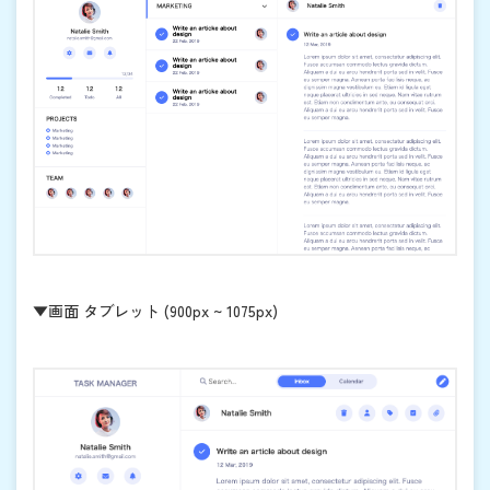
▼画面 タブレット (900px ~ 1075px)