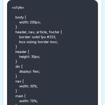
<style>

    body {

        width: 200px;

    }

    header, nav, article, footer {

        border: solid 1px #333;

        box-sizing: border-box;

    }

    header {

        height: 30px;

    }

    div {

        display: flex;

    }

    nav {

        width: 30%;

    }

    main {

        width: 70%;
