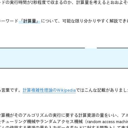
ードの実行時間が2秒程度で収まるのか、計算量を考えるとおおよそ
キーワード
「計算量」
について、可能な限り分かりやすく解説でき
る言葉です。
計算複雑性理論のWikipedia
ではこんな記載がありまし
計算機がそのアルゴリズムの実行に要する計算資源の量をいい、ア
ング機械やランダムアクセス機械（random access machi
ズムの使用する資源の量を入力データ長などに対する関数として表