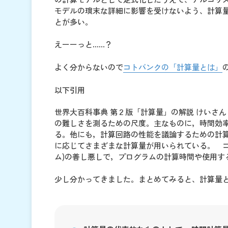
モデルの瑣末な詳細に影響を受けないよう、計算
とが多い。
えーーっと……？
よく分からないので
コトバンクの「計算量とは」
以下引用
世界大百科事典 第２版「計算量」の解説 けいさんりょう【
の難しさを測るための尺度。主なものに，時間効
る。他にも，計算回路の性能を議論するための計
に応じてさまざまな計算量が用いられている。 
ム)の善し悪しで，プログラムの計算時間や使用す
少し分かってきました。まとめてみると、計算量