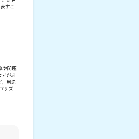
き表すこ
効率や問題
などがあ
ど，用途
ゴリズ