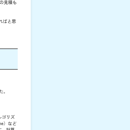
の見積も
ればと思
た。
ルゴリズ
ne）など
す。計算