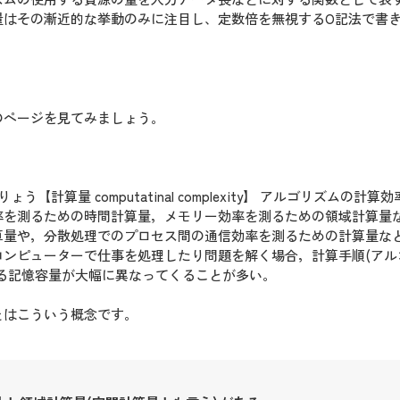
量はその漸近的な挙動のみに注目し、定数倍を無視するO記法で書
のページを見てみましょう。
計算量 computatinal complexity】 アルゴリズムの計算
率を測るための時間計算量，メモリー効率を測るための領域計算量
算量や，分散処理でのプロセス間の通信効率を測るための計算量な
コンピューターで仕事を処理したり問題を解く場合，計算手順(アル
る記憶容量が大幅に異なってくることが多い。
とはこういう概念です。