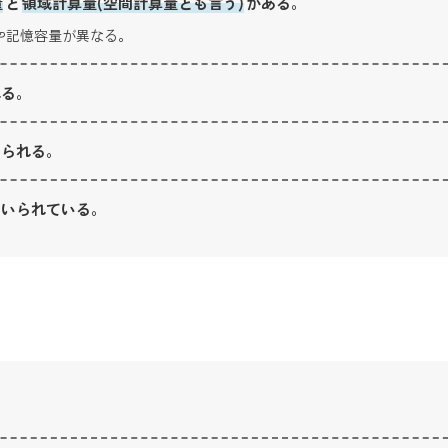
量
と
領域計算量(空間計算量とも言う)
がある。
や記憶容量が異なる。
れる。
いられる。
用いられている。