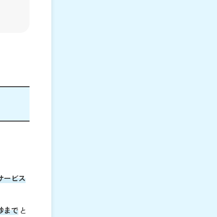
。
サービス
秒まで
と