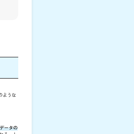
のような
データの