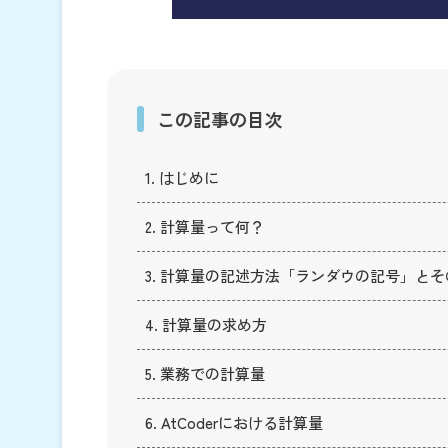
この記事の目次
1. はじめに
2. 計算量って何？
3. 計算量の記述方法「ランダウの記号」と
4. 計算量の求め方
5. 業務での計算量
6. AtCoderにおける計算量