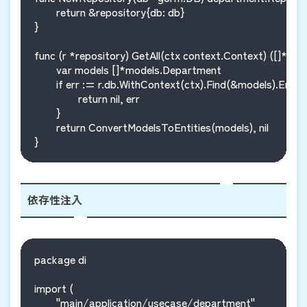
	return &repository{db: db}

}

func (r *repository) GetAll(ctx context.Context) ([]*dep
	var models []*models.Department

	if err := r.db.WithContext(ctx).Find(&models).Error; err != nil {

		return nil, err

	}

	return ConvertModelsToEntities(models), nil

依存性注入
package di

import (

	"main/application/usecase/department"
