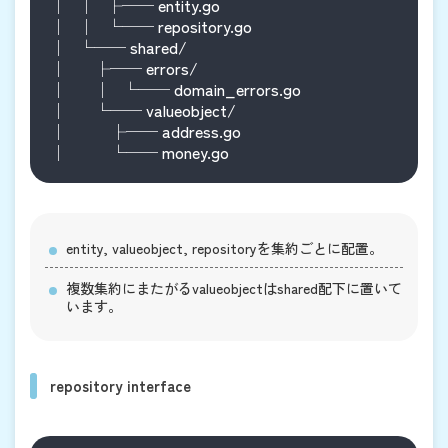
│   │   ├── entity.go

│   │   └── repository.go

│   └── shared/

│       ├── errors/

│       │   └── domain_errors.go

│       └── valueobject/

│           ├── address.go

entity, valueobject, repositoryを集約ごとに配置。
複数集約にまたがるvalueobjectはshared配下に置いて
います。
repository interface