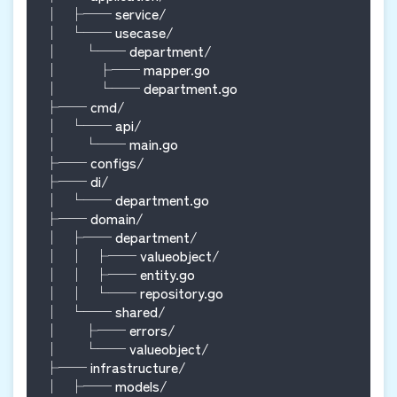
│   ├── service/

│   └── usecase/

│       └── department/

│           ├── mapper.go

│           └── department.go

├── cmd/

│   └── api/

│       └── main.go

├── configs/

├── di/

│   └── department.go

├── domain/

│   ├── department/

│   │   ├── valueobject/

│   │   ├── entity.go

│   │   └── repository.go

│   └── shared/

│       ├── errors/

│       └── valueobject/

├── infrastructure/

│   ├── models/
