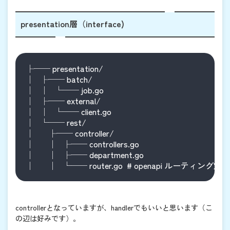
presentation層（interface)
├── presentation/

│   ├── batch/

│   │   └── job.go

│   ├── external/

│   │   └── client.go

│   └── rest/

│       ├── controller/

│       │   ├── controllers.go

│       │   ├── department.go

controllerとなっていますが、handlerでもいいと思います（こ
の辺は好みです）。