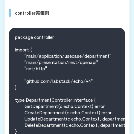
controller実装例
package controller

import (

	"main/application/usecase/department"

	"main/presentation/rest/openapi"

	"net/http"

	"github.com/labstack/echo/v4"

)

type DepartmentController interface {

	GetDepartment(c echo.Context) error

	CreateDepartment(c echo.Context) error

	UpdateDepartment(c echo.Context, departmentID int64) error

	DeleteDepartment(c echo.Context, departmentID int64) error

}
