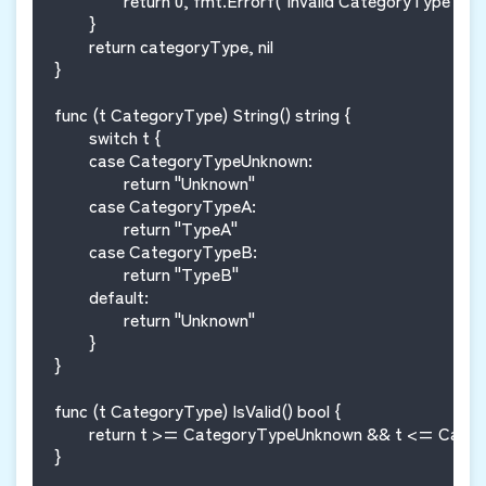
	}

	return categoryType, nil

}

func (t CategoryType) String() string {

	switch t {

	case CategoryTypeUnknown:

		return "Unknown"

	case CategoryTypeA:

		return "TypeA"

	case CategoryTypeB:

		return "TypeB"

	default:

		return "Unknown"

	}

}

func (t CategoryType) IsValid() bool {

	return t >= CategoryTypeUnknown && t <= CategoryTypeB

}
