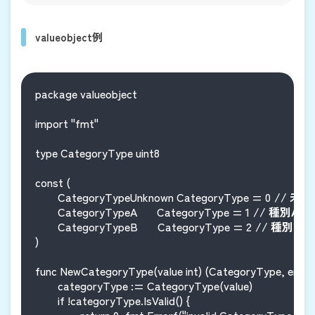
valueobject例
package valueobject

import "fmt"

type CategoryType uint8

const (

	CategoryTypeUnknown CategoryType = 0 
// 未
	CategoryTypeA       CategoryType = 1 
// 種別A
	CategoryTypeB       CategoryType = 2 
// 種別B
)

func NewCategoryType(value int) (CategoryType, error) 
	categoryType := CategoryType(value)

	if !categoryType.IsValid() {

		return 0, fmt.Errorf("invalid CategoryType value: %d, must be between %d and %d", value, CategoryTypeUnknown, CategoryTypeB)
