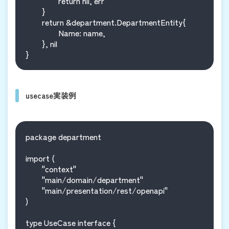
		return nil, err

	}

	return &department.DepartmentEntity{

		Name: name,

	}, nil

usecase実装例
package department

import (

	"context"

	"main/domain/department"

	"main/presentation/rest/openapi"

)

type UseCase interface {
