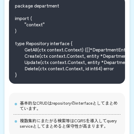
package department

import (

	"context"

)

type Repository interface {

	GetAll(ctx context.Context) ([]*DepartmentEntity, error)

	Create(ctx context.Context, entity *DepartmentEntity) error

	Update(ctx context.Context, entity *DepartmentEntity) error

	Delete(ctx context.Context, id int64) error

基本的なCRUDはrepositoryのinterfaceとしてまとめ
ています。
複数集約にまたがる検索等はCQRSを導入してquery
serviceとしてまとめると保守性が高まります。