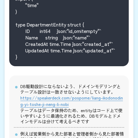
	"time"

)

type DepartmentEntity struct {

	ID        int64     `json:"id,omitempty"`

	Name      string    `json:"name"`

	CreatedAt time.Time `json:"created_at"`

	UpdatedAt time.Time `json:"updated_at"`

DB駆動設計にならないよう、ドメインモデリングと
テーブル設計は一致させないようにしています。
https://speakerdeck.com/pospome/liang-ikodonodin
g-yi-toshe-ji-neng-li-nobi
テーブルはデータ保持のため、entityはコード上で使
いやすいように最適化されるため、DBモデルとドメ
インモデルは分けて考えるべきです
例えば営業側から見た部署と管理者側から見た部署情