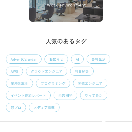
人気のあるタグ
AdventCalendar
お知らせ
AI
会社生活
AWS
クラウドエンジニア
社員紹介
業務効率化
プログラミング
開発エンジニア
イベント参加レポート
内製開発
やってみた
競プロ
メディア掲載