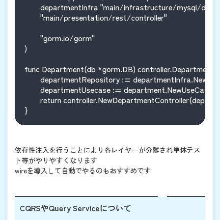
	departmentInfra "main/infrastructure/mysql/department"

	"main/presentation/rest/controller"

	"gorm.io/gorm"

)

func Department(db *gorm.DB) controller.DepartmentCon
	departmentRepository := departmentInfra.NewRepository(db)

	departmentUsecase := department.NewUseCase(departmentRepository)

	return controller.NewDepartmentController(departmentUsecase)

依存性注入を行うことにより各レイヤーが分離され単体テス
ト等がやりやすくなります
wireを導入して自動でやるのもおすすめです
CQRSやQuery Serviceについて