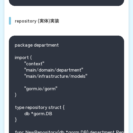
repository (実体)実装
package department

import (

	"context"

	"main/domain/department"

	"main/infrastructure/models"

	"gorm.io/gorm"

)

type repository struct {

	db *gorm.DB

}

func NewRepository(db *gorm.DB) department.Repositor