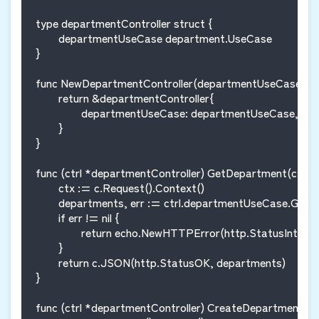
type departmentController struct {

	departmentUseCase department.UseCase

}

func NewDepartmentController(departmentUseCase depa
	return &departmentController{

		departmentUseCase: departmentUseCase,

	}

}

func (ctrl *departmentController) GetDepartment(c echo.
	ctx := c.Request().Context()

	departments, err := ctrl.departmentUseCase.GetAll(ctx)

	if err != nil {

		return echo.NewHTTPError(http.StatusInternalServerError, err.Error())

	}

	return c.JSON(http.StatusOK, departments)

}

func (ctrl *departmentController) CreateDepartment(c e