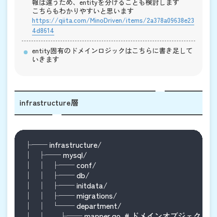
報は違うため、entityを分けることも検討します
こちらもわかりやすいと思います
https://qiita.com/MinoDriven/items/2a378a09638e23
4d8614
entity固有のドメインロジックはこちらに書き足して
いきます
infrastructure層
├── infrastructure/

│   ├── mysql/

│   │   ├── conf/

│   │   ├── db/

│   │   ├── initdata/

│   │   ├── migrations/

│   │   └── department/

│   │       ├── mapper.go  # ドメインオブジェク