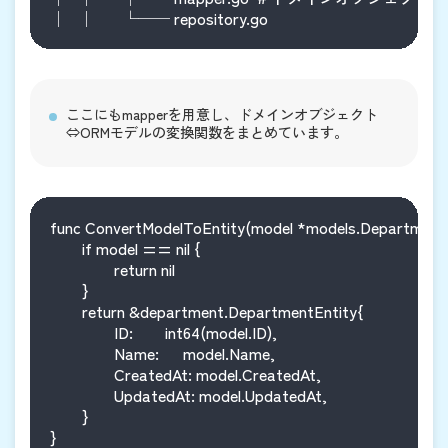
ここにもmapperを用意し、ドメインオブジェクト
⇔ORMモデルの変換関数をまとめています。
func ConvertModelToEntity(model *models.Department)
	if model == nil {

		return nil

	}

	return &department.DepartmentEntity{

		ID:        int64(model.ID),

		Name:      model.Name,

		CreatedAt: model.CreatedAt,

		UpdatedAt: model.UpdatedAt,

	}
