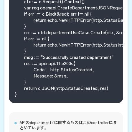
	ctx := c.Request().Context()

	var req openapi.CreateDepartmentJSONRequestBody

	if err := c.Bind(&req); err != nil {

		return echo.NewHTTPError(http.StatusBadRequest, "Invalid request body")

	}

	err := ctrl.departmentUseCase.Create(ctx, &req)

	if err != nil {

		return echo.NewHTTPError(http.StatusInternalServerError, err.Error())

	}

	msg := "Successfully created department"

	res := openapi.The200s{

		Code:    http.StatusCreated,

		Message: &msg,

	}

	return c.JSON(http.StatusCreated, res)

APIの
department/
に関するものはこのcontrollerにま
とめています。