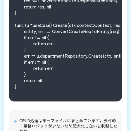
	res := ConvertEntitiesToResponses(entities)

	return res, nil

}

func (u *useCase) Create(ctx context.Context, req *o
	entity, err := ConvertCreateReqToEntity(req)

	if err != nil {

		return err

	}

	err = u.departmentRepository.Create(ctx, entity)

	if err != nil {

		return err

	}

	return nil

}

CRUD処理は単一ファイルにまとめています。要件的
に業務ロジックが少ないため肥大化しないと判断した
ため。