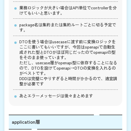
業務ロジックが大きい場合はAPI単位でcontrollerを分
けてもいいと思います。
package名は集約または集約ルートごとに切る予定で
す。
DTOを使う場合はusecaseに渡す前に変換ロジックを
ここに書いてもいいですが、今回はopenapiで自動生
成された型とDTOがほぼ同じだったのでopenapiの型
をそのまま使っています。
ただし、usecase層がopenapi型に依存することになる
ので、DTOを設けてopenapi→DTOの変換を入れるの
がベストです。
DDDは完璧にやりすぎると時間がかかるので、適宜調
整が必要です
あとエラーメッセージは後々まとめます
application層