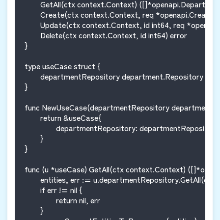
	GetAll(ctx context.Context) ([]*openapi.Department, error)

	Create(ctx context.Context, req *openapi.CreateDepartmentJSONRequestBody) error

	Update(ctx context.Context, id int64, req *openapi.UpdateDepartmentJSONRequestBody) error

	Delete(ctx context.Context, id int64) error

}

type useCase struct {

	departmentRepository department.Repository

}

func NewUseCase(departmentRepository department.Rep
	return &useCase{

		departmentRepository: departmentRepository,

	}

}

func (u *useCase) GetAll(ctx context.Context) ([]*opena
	entities, err := u.departmentRepository.GetAll(ctx)

	if err != nil {

		return nil, err

	}
