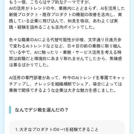
もう一個、こちらはサブ的なテーマですが、
AIの活用がトレンドの今、業務内にとどまらず、AIを活用した
新規プロダクト・既存プロダクトの機能の改善を志向し、実
践している企業に飛び込んで、知見を吸収、あわよくば実
践・経験を詰めることも志向ポイントでした。
色々な職業のAIによる代替可能性が示唆、文字通り日進月歩
で変わるAIトレンドなどなど、日々目の前の業務に取り組ん
でいる中で、AIに触ったり・業務・サービス活用を考える時
間は前職だと環境的にあまり取れませんでしたから、焦燥感
は募るばかりでした。
AI活用の専門部署があって、昨今のAIトレンドを専属でキャッ
チアップし、ナレッジを組織横断でシェア、場合によっては
業務で関係できるような企業は大きな魅力を感じました。
なんでデジ戦を選んだの？
大きなプロダクトの0→1を経験できること