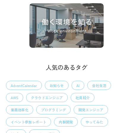
人気のあるタグ
AdventCalendar
お知らせ
AI
会社生活
AWS
クラウドエンジニア
社員紹介
業務効率化
プログラミング
開発エンジニア
イベント参加レポート
内製開発
やってみた