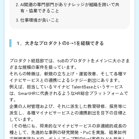
AI関連の専門部門がありナレッジが組織を跨いで共
有・協業できること
仕事環境が良いこと
１．大きなプロダクトの0→1を経験できる
プロダクト統括部では、toBのプロダクトをメインに大小さま
ざまな規模の案件を扱っています。
それらの特徴は、新規の立ち上げ・運営改善、そして各種マ
イナビサービスとの連携によるシナジー創出にあります。
例えば、担当しているマイナビ TalentBaseというサービス
は、SmartHRに代表されるようなHR総合プラットフォームで
す。
企業の人材管理および、それに派生した教育研修、採用等に
派生し、各種マイナビサービスとの連携創出を目下の目標と
しています。
（その他にも、将来的なマイナビサービスの非連続的成長の
糧として、先進的な事例の研究開発・PoCを実施、結果如何
で新規実装などの、ボトムアップ型の0→1案件なども担当し