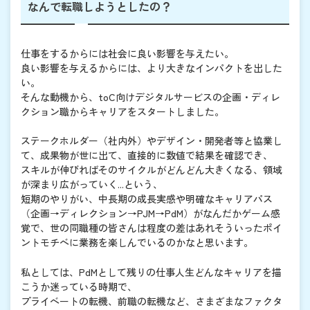
なんで転職しようとしたの？
仕事をするからには社会に良い影響を与えたい。
良い影響を与えるからには、より大きなインパクトを出した
い。
そんな動機から、toC向けデジタルサービスの企画・ディレ
クション職からキャリアをスタートしました。
ステークホルダー（社内外）やデザイン・開発者等と協業し
て、成果物が世に出て、直接的に数値で結果を確認でき、
スキルが伸びればそのサイクルがどんどん大きくなる、領域
が深まり広がっていく...という、
短期のやりがい、中長期の成長実感や明確なキャリアパス
（企画→ディレクション→PJM→PdM）がなんだかゲーム感
覚で、世の同職種の皆さんは程度の差はあれそういったポイ
ントモチベに業務を楽しんでいるのかなと思います。
私としては、PdMとして残りの仕事人生どんなキャリアを描
こうか迷っている時期で、
プライベートの転機、前職の転機など、さまざまなファクタ