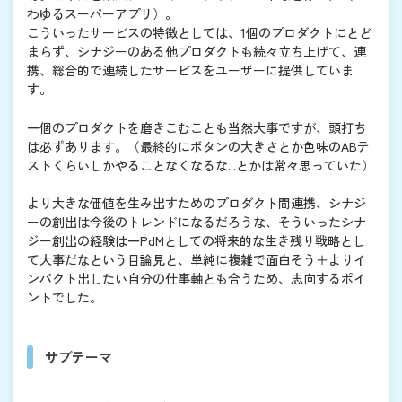
わゆるスーパーアプリ）。
こういったサービスの特徴としては、1個のプロダクトにとど
まらず、シナジーのある他プロダクトも続々立ち上げて、連
携、総合的で連続したサービスをユーザーに提供していま
す。
一個のプロダクトを磨きこむことも当然大事ですが、頭打ち
は必ずあります。（最終的にボタンの大きさとか色味のABテ
ストくらいしかやることなくなるな...とかは常々思っていた）
より大きな価値を生み出すためのプロダクト間連携、シナジ
ーの創出は今後のトレンドになるだろうな、そういったシナ
ジー創出の経験は一PdMとしての将来的な生き残り戦略とし
て大事だなという目論見と、単純に複雑で面白そう＋よりイ
ンパクト出したい自分の仕事軸とも合うため、志向するポイ
ントでした。
サブテーマ