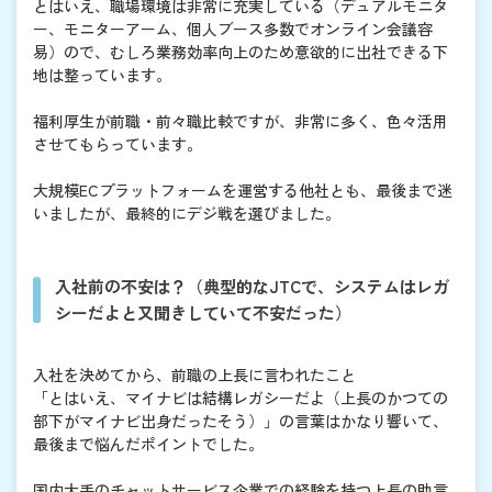
とはいえ、職場環境は非常に充実している（デュアルモニタ
ー、モニターアーム、個人ブース多数でオンライン会議容
易）ので、むしろ業務効率向上のため意欲的に出社できる下
地は整っています。
福利厚生が前職・前々職比較ですが、非常に多く、色々活用
させてもらっています。
大規模ECプラットフォームを運営する他社とも、最後まで迷
いましたが、最終的にデジ戦を選びました。
入社前の不安は？（典型的なJTCで、システムはレガ
シーだよと又聞きしていて不安だった）
入社を決めてから、前職の上長に言われたこと
「とはいえ、マイナビは結構レガシーだよ（上長のかつての
部下がマイナビ出身だったそう）」の言葉はかなり響いて、
最後まで悩んだポイントでした。
国内大手のチャットサービス企業での経験を持つ上長の助言