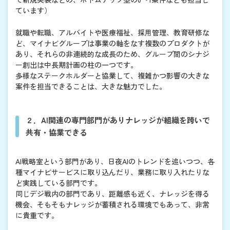
ています）
就職や転職、アルバイトや医療福祉、採用管理、教育研修な
ど、マイナビグループは事業の軸をなす複数のプロダクトが
あり、それらの非連続的な成長のため、グループ間のシナジ
ー創出は中長期計画の柱の一つです。
多様なステークホルダーと協業して、複雑かつ影響の大きな
案件を担当できることは、大きな魅力でした。
２．AI関連の専門部門がありナレッジが組織を跨いで
共有・協業できる
AI戦略室という部門があり、日夜AIのトレンドを追いつつ、各
種マイナビサービスに取り込んだり、業務に取り入れたりな
ど実践している部門です。
同じデジ戦内の部門であり、距離感も近く、ナレッジを得る
機会、そもそもナレッジが蓄積される環境でもあって、非常
に貴重です。