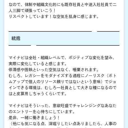
なので、体制や組織文化的にも既存社員と中途入社社員で二
人三脚で頑張っていこう！
リスペクトしています！な空気を肌身に感じます。
統括
マイナビは全社・組織レベルで、ポジティブな変化を望み、
実際に変化していると感じます。
停滞感や固執といった空気はなく、唾棄されます。
むしろ、レガシーをモダナイズする過程にノーリスク（ボト
ムアップで個人のリソース頼りではないという意味）でジョ
インできる環境は、むしろ一社員として大きな糧になるので
はと皮算用しちゃうくらいです。
マイナビはそういった、意欲旺盛でチャレンジングなあなた
のエントリーを心待ちにしています。
是非、一緒に働きましょう！
（他にも気になる点、深堀りしたい点ありましたら、人事の