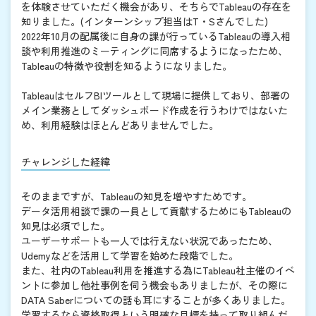
を体験させていただく機会があり、そちらでTableauの存在を
知りました。(インターンシップ担当はT・Sさんでした)
2022年10月の配属後に自身の課が行っているTableauの導入相
談や利用推進のミーティングに同席するようになったため、
Tableauの特徴や役割を知るようになりました。
TableauはセルフBIツールとして現場に提供しており、部署の
メイン業務としてダッシュボード作成を行うわけではないた
め、利用経験はほとんどありませんでした。
チャレンジした経緯
そのままですが、Tableauの知見を増やすためです。
データ活用相談で課の一員として貢献するためにもTableauの
知見は必須でした。
ユーザーサポートも一人では行えない状況であったため、
Udemyなどを活用して学習を始めた段階でした。
また、社内のTableau利用を推進する為にTableau社主催のイベ
ントに参加し他社事例を伺う機会もありましたが、その際に
DATA Saberについての話も耳にすることが多くありました。
学習するなら資格取得という明確な目標を持って取り組んだ