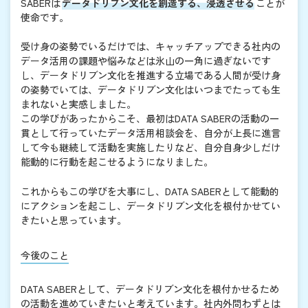
SABERは
データドリブン文化を創造する、浸透させる
ことが
使命です。
受け身の姿勢でいるだけでは、キャッチアップできる社内の
データ活用の課題や悩みなどは氷山の一角に過ぎないです
し、データドリブン文化を推進する立場である人間が受け身
の姿勢でいては、データドリブン文化はいつまでたっても生
まれないと実感しました。
この学びがあったからこそ、最初はDATA SABERの活動の一
貫として行っていたデータ活用相談会を、自分が上長に進言
して今も継続して活動を実施したりなど、自分自身少しだけ
能動的に行動を起こせるようになりました。
これからもこの学びを大事にし、DATA SABERとして能動的
にアクションを起こし、データドリブン文化を根付かせてい
きたいと思っています。
今後のこと
DATA SABERとして、データドリブン文化を根付かせるため
の活動を進めていきたいと考えています。社内外問わずとは