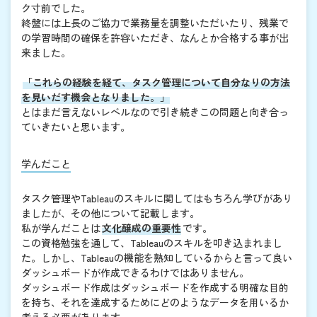
ク寸前でした。
終盤には上長のご協力で業務量を調整いただいたり、残業で
の学習時間の確保を許容いただき、なんとか合格する事が出
来ました。
「これらの経験を経て、タスク管理について自分なりの方法
を見いだす機会となりました。」
とはまだ言えないレベルなので引き続きこの問題と向き合っ
ていきたいと思います。
学んだこと
タスク管理やTableauのスキルに関してはもちろん学びがあり
ましたが、その他について記載します。
私が学んだことは
文化醸成の重要性
です。
この資格勉強を通して、Tableauのスキルを叩き込まれまし
た。しかし、Tableauの機能を熟知しているからと言って良い
ダッシュボードが作成できるわけではありません。
ダッシュボード作成はダッシュボードを作成する明確な目的
を持ち、それを達成するためにどのようなデータを用いるか
考える必要があります。