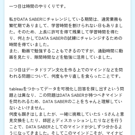
一つ目は時間のやりくりです。
私がDATA SABERにチャレンジしている期間は、通常業務も
繁忙期でありまして、学習時間を割けられない日もありまし
た。そのため、上長に許可を得て残業して学習時間を得た
り、何とかしてDATA SABERの試練にチャレンジするための
時間を得ていました。
また、動画で勉強することもできるのですが、通勤時間に動
画を見たり、隙間時間などを勉強に活用していました。
二つ目はデータドリブン文化を作る上でのマインドなどを問
われる問題について、何度もやり直しを食らったことです。
tableauをつかってデータを可視化し回答を探し出すという問
題とは異なり、この問題はDATA SABERが持つべきマインド
を問われるため、DATA SABERのことをちゃんと理解してい
ないといけません。
何度も躓きはしましたが、一緒に挑戦していたS・Sさんと意
見交換をしたり、師匠とディスカッションしたりなどを行う
ことで、DATA SABERとしてのマインドが少しずつ分かるよ
うになってきました。そしてこのマインドこそが、マイナビ