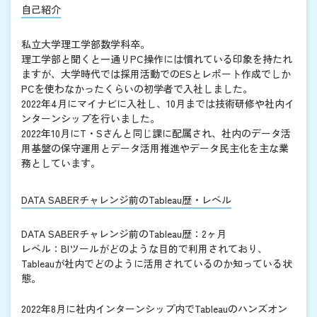
自己紹介
私立大学理工学部数学科卒。
理工学部と聞くと一通りPC操作には慣れている印象を持たれ
ますが、大学時代では採用活動でのESとレポート作成でしか
PCを使わなかったくらいの初学者で入社しました。
2022年4月にマイナビに入社し、10月までは技術研修や社内イ
ンターンシップを行いました。
2022年10月にT・Sさんと同じ課に配属され、社内のデータ活
用基盤の保守運用とデータ活用推進やデータ民主化を主な業
務としています。
DATA SABERチャレンジ前のTableau歴・レベル
DATA SABERチャレンジ前のTableau歴：2ヶ月
レベル：BIツールがどのような目的で利用されており、
Tableauが社内でどのように活用されているのか知っている状
態。
2022年8月に社内インターンシップ内でTableauのハンズオン