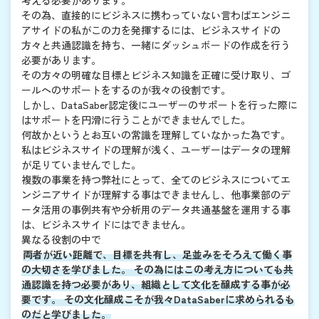
その為、直接的にビジネスに携わっていない言わばエンジニ
アサイドの私がこの力を発揮するには、ビジネスサイドの
方々と共通認識を持ち、一緒にダッシュボードの作成を行う
必要があります。
その方々の明確な目標とビジネス知識を正確に受け取り、ゴ
ールへのサポートをするのが我々の役割です。
しかし、DataSaber認定後にユーザーのサポートを行った際に
はサポートを円滑に行うことができませんでした。
何故かというとお互いの常識を理解していなかった為です。
私はビジネスサイドの理解が浅く、ユーザーはデータの理解
が足りていませんでした。
複数の事業を持つ弊社にとって、全てのビジネスについてエ
ンジニアサイドが理解する事はできませんし、他事業部のデ
ータ活用の事例共有や分析用のデータ共通基盤を運用する事
は、ビジネスサイドにはできません。
異なる役割の中で
両者が近い距離で、目標を共有し、足並みをそろえて働く事
の大切さを学びました。 その為にはこの考え方についても共
通認識を持つ必要があり、組織として文化を醸成する事が必
要です。 その文化醸成こそが我々DataSaberに求められるも
のだと学びました。