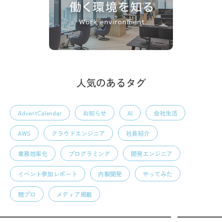
人気のあるタグ
AdventCalendar
お知らせ
AI
会社生活
AWS
クラウドエンジニア
社員紹介
業務効率化
プログラミング
開発エンジニア
イベント参加レポート
内製開発
やってみた
競プロ
メディア掲載