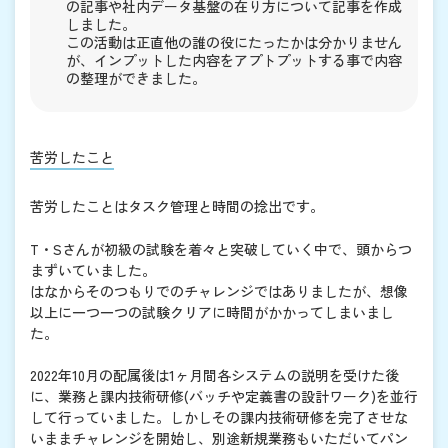
の記事や社内データ基盤の在り方について記事を作成
しました。
この活動は正直他の誰の役にたったかは分かりません
が、インプットした内容をアプトプットする事で内容
の整理ができました。
苦労したこと
苦労したことはタスク管理と時間の捻出です。
T・Sさんが初級の試験を着々と突破していく中で、頭からつ
まずいていました。
はなからそのつもりでのチャレンジではありましたが、想像
以上に一つ一つの試験クリアに時間がかかってしまいまし
た。
2022年10月の配属後は1ヶ月間各システムの説明を受けた後
に、業務と課内技術研修(バッチや定義書の設計ワーク)を並行
して行っていました。しかしその課内技術研修を完了させな
いままチャレンジを開始し、別途新規業務もいただいてパン