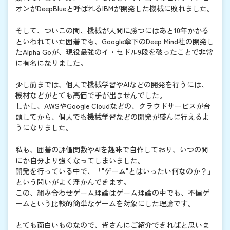
オンがDeepBlueと呼ばれるIBMが開発した機械に敗れました。
そして、ついこの間、機械が人間に勝つにはあと10年かかる
といわれていた囲碁でも、Google傘下のDeep Mind社の開発し
たAlpha Goが、現役最強のイ・セドル9段を破ったことで非常
に有名になりました。
少し前までは、個人で機械学習やAIなどの開発を行うには、
機材などがとても高価で手が出ませんでした。
しかし、AWSやGoogle Cloudなどの、クラウドサービスが台
頭してから、個人でも機械学習などの開発が盛んに行えるよ
うになりました。
私も、囲碁の評価関数やAIを趣味で自作しており、いつの間
にか自分より強くなってしまいました。
開発を行っている中で、「"ゲーム"とはいったい何なのか？」
という問いがよく浮かんできます。
この、組み合わせゲーム理論はゲーム理論の中でも、不偏ゲ
ームという比較的簡単なゲームを対象にした理論です。
とても面白いものなので、皆さんにご紹介できればと思いま