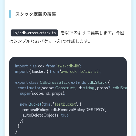
スタック定義の編集
lib/cdk-cross-stack.ts
を以下のように編集します。今回
はシンプルなS3バケットを1つ作成します。
import
*
as
cdk
from
'
aws-cdk-lib
'
;
import
{
Bucket
}
from
'
aws-cdk-lib/aws-s3
'
;
export
class
CdkCrossStack
extends
cdk
.
Stack
{
constructor
(
scope
:
Construct
,
id
:
string
,
props
?:
cdk
.
StackPr
super
(
scope
,
id
,
props
)
;
new
Bucket
(
this
,
'
TestBucket
'
,
{
removalPolicy
:
cdk
.
RemovalPolicy
.
DESTROY
,
autoDeleteObjects
:
true
}
)
;
}
}