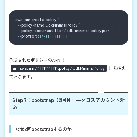
aws iam create
-
policy 
--
policy
-
name CdkMinimalPolicy 
--
policy
-
document file:
//
cdk
-
minimal
-
policy.json 
--
profile 
test-111111111111
作成されたポリシーのARN（
arn:aws:iam::111111111111:policy/CdkMinimalPolicy
）を控え
ておきます。
Step 7：bootstrap（2回目）―クロスアカウント対
応
なぜ2回bootstrapするのか