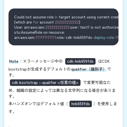
Could not assume role 
in
 target account using current credentia
(
which are 
for
 account 
222222222222
)
User: arn:aws:iam::
222222222222
:user
/
test1 is not authorized to
sts:AssumeRole on resource:
arn:aws:iam::
111111111111
:role
/
cdk
-
hnb659fds
-
deploy-role
-
111111
Note
：エラーメッセージ中の
cdk-hnb659fds
はCDK
bootstrapが生成するデフォルトの
qualifier（識別子）
で
す。
cdk bootstrap --qualifier <任意の値>
で変更可能なた
め、組織の設定によっては異なる文字列になる場合がありま
す。
本ハンズオンではデフォルト値（
hnb659fds
）を使用しま
す。