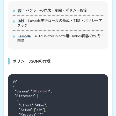
S3
：バケットの作成・削除・ポリシー設定
IAM
：Lambda実行ロールの作成・削除・ポリシーア
タッチ
Lambda
：autoDeleteObjects用Lambda関数の作成・
削除
ポリシーJSONの作成
@
"
{
"
Version
"
: 
"
2012-10-17
"
,
"
Statement
"
: [
    {
"
Effect
"
: 
"
Allow
"
,
"
Action
"
: [
"
s
3
:*
"
],
"
Resource
"
: 
"
*
"