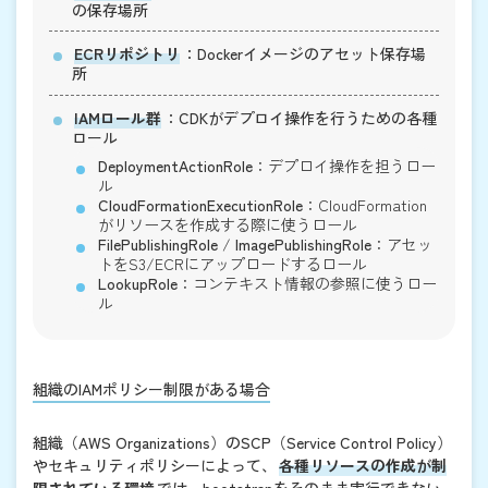
の保存場所
ECRリポジトリ
：Dockerイメージのアセット保存場
所
IAMロール群
：CDKがデプロイ操作を行うための各種
ロール
DeploymentActionRole
：デプロイ操作を担うロー
ル
CloudFormationExecutionRole
：CloudFormation
がリソースを作成する際に使うロール
FilePublishingRole
/
ImagePublishingRole
：アセッ
トをS3/ECRにアップロードするロール
LookupRole
：コンテキスト情報の参照に使うロー
ル
組織のIAMポリシー制限がある場合
組織（AWS Organizations）のSCP（Service Control Policy）
やセキュリティポリシーによって、
各種リソースの作成が制