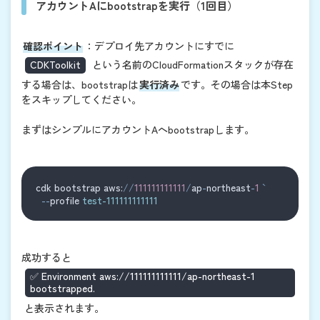
アカウントAにbootstrapを実行（1回目）
確認ポイント
：デプロイ先アカウントにすでに
CDKToolkit
という名前のCloudFormationスタックが存在
する場合は、bootstrapは
実行済み
です。その場合は本Step
をスキップしてください。
まずはシンプルにアカウントAへbootstrapします。
cdk bootstrap aws:
//
111111111111
/
ap
-
northeast
-
1
--
profile 
test-111111111111
成功すると
✅ Environment aws://111111111111/ap-northeast-1
bootstrapped.
と表示されます。