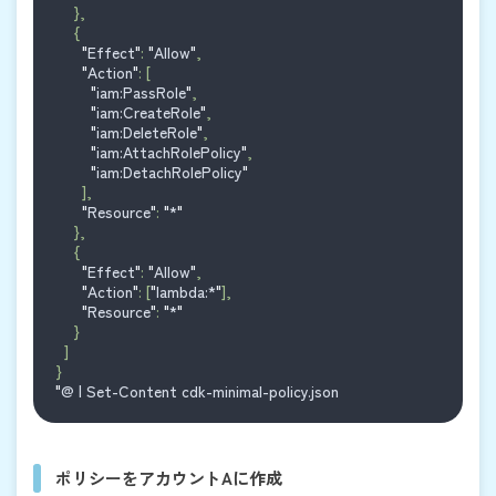
    },
    {
"
Effect
"
: 
"
Allow
"
,
"
Action
"
: [
"
iam:PassRole
"
,
"
iam:CreateRole
"
,
"
iam:DeleteRole
"
,
"
iam:AttachRolePolicy
"
,
"
iam:DetachRolePolicy
"
      ],
"
Resource
"
: 
"
*
"
    },
    {
"
Effect
"
: 
"
Allow
"
,
"
Action
"
: [
"
lambda:*
"
],
"
Resource
"
: 
"
*
"
    }
  ]
}
"
@ | Set-Content cdk-minimal-policy.json
ポリシーをアカウントAに作成