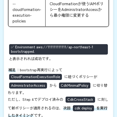
--
CloudFormationが使うIAMポリ
cloudformation-
シーをAdministratorAccessか
execution-
ら最小権限に変更する
policies
✅ Environment aws://111111111111/ap-northeast-1
bootstrapped.
と表示されれば成功です。
補足
：bootstrap再実行によって
CloudFormationExecutionRole
に紐づくポリシーが
AdministratorAccess
から
CdkMinimalPolicy
に切り替
わります。
ただし、Step 4でデプロイ済みの
CdkCrossStack
に対し
て新ポリシーが適用されるのは、
次回
cdk deploy
を実行
したタイミング
です。