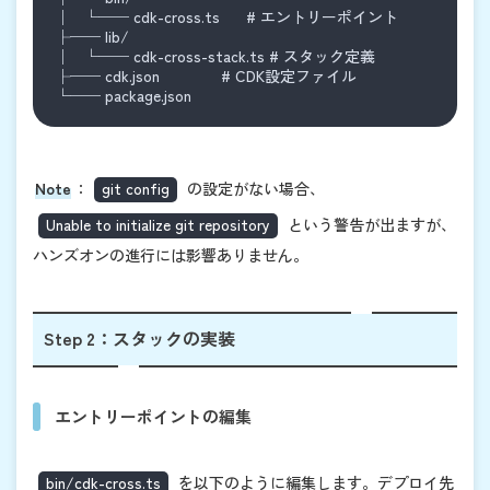
│   └── cdk-cross.ts      # エントリーポイント
├── lib/
│   └── cdk-cross-stack.ts # スタック定義
├── cdk.json              # CDK設定ファイル
└── package.json
Note
：
git config
の設定がない場合、
Unable to initialize git repository
という警告が出ますが、
ハンズオンの進行には影響ありません。
Step 2：スタックの実装
エントリーポイントの編集
bin/cdk-cross.ts
を以下のように編集します。デプロイ先