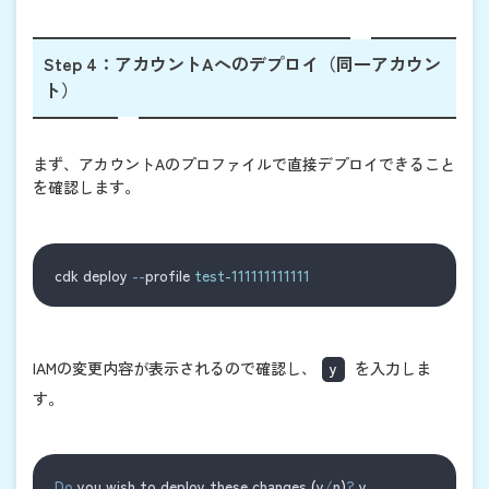
Step 4：アカウントAへのデプロイ（同一アカウン
ト）
まず、アカウントAのプロファイルで直接デプロイできること
を確認します。
cdk deploy 
--
profile 
test-111111111111
IAMの変更内容が表示されるので確認し、
y
を入力しま
す。
Do
 you wish to deploy these changes 
(
y
/
n
)
?
 y