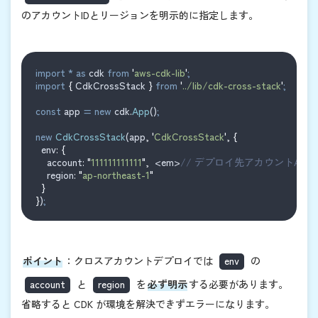
のアカウントIDとリージョンを明示的に指定します。
import
*
as
cdk
from
'
aws-cdk-lib
'
;
import
{
CdkCrossStack
}
from
'
../lib/cdk-cross-stack
'
;
const
app
=
new
cdk
.
App
()
;
new
CdkCrossStack
(
app
,
'
CdkCrossStack
'
,
{
env
:
{
account
:
"
111111111111
"
,
  <em>
// デプロイ先アカウントA</e
region
:
"
ap-northeast-1
"
}
}
)
;
ポイント
：クロスアカウントデプロイでは
env
の
account
と
region
を
必ず明示
する必要があります。
省略すると CDK が環境を解決できずエラーになります。