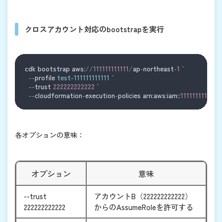
クロスアカウント対応のbootstrapを実行
cdk bootstrap aws:
//
111111111111
/
ap
-
northeast
-
1
--
profile 
test-111111111111
--
trust 
222222222222
--
cloudformation
-
execution
-
policies arn:aws:iam::
111111111111
:p
各オプションの意味：
オプション
意味
--trust
アカウントB（222222222222）
222222222222
からのAssumeRoleを許可する