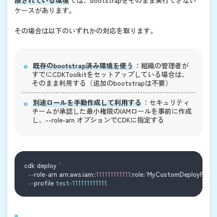
限されている環境
では、bootstrapをそのまま実行できない
ケースがあります。
その場合は以下のいずれかの対応を取ります。
既存のbootstrap済み環境を使う
：組織の管理者が
すでにCDKToolkitをセットアップしている場合は、
そのまま利用する（追加のbootstrapは不要）
別途ロールを手動作成して利用する
：セキュリティ
チームが承認した最小権限のIAMロールを事前に作成
し、
--role-arn
オプションでCDKに指定する
cdk deploy 
--
role
-
arn arn:aws:iam::
111111111111
:role
/
MyCustomDeployRole 
--
profile 
test-111111111111