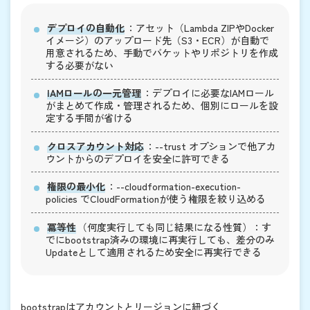
デプロイの自動化
：アセット（Lambda ZIPやDocker
イメージ）のアップロード先（S3・ECR）が自動で
用意されるため、手動でバケットやリポジトリを作成
する必要がない
IAMロールの一元管理
：デプロイに必要なIAMロール
がまとめて作成・管理されるため、個別にロールを設
定する手間が省ける
クロスアカウント対応
：
--trust
オプションで他アカ
ウントからのデプロイを安全に許可できる
権限の最小化
：
--cloudformation-execution-
policies
でCloudFormationが使う権限を絞り込める
冪等性
（何度実行しても同じ結果になる性質）：す
でにbootstrap済みの環境に再実行しても、差分のみ
Updateとして適用されるため安全に再実行できる
bootstrapはアカウントとリージョンに紐づく