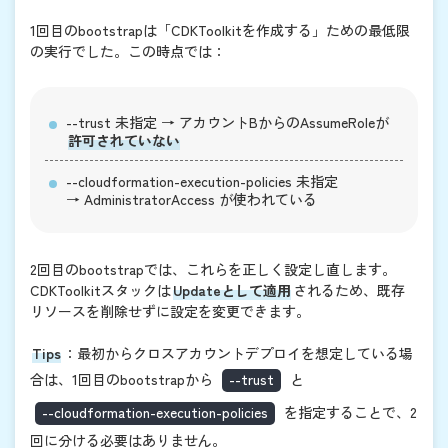
1回目のbootstrapは「CDKToolkitを作成する」ための最低限
の実行でした。この時点では：
--trust
未指定 → アカウントBからのAssumeRoleが
許可されていない
--cloudformation-execution-policies
未指定
→
AdministratorAccess
が使われている
2回目のbootstrapでは、これらを正しく設定し直します。
CDKToolkitスタックは
Updateとして適用
されるため、既存
リソースを削除せずに設定を変更できます。
Tips
：最初からクロスアカウントデプロイを想定している場
合は、1回目のbootstrapから
--trust
と
--cloudformation-execution-policies
を指定することで、2
回に分ける必要はありません。