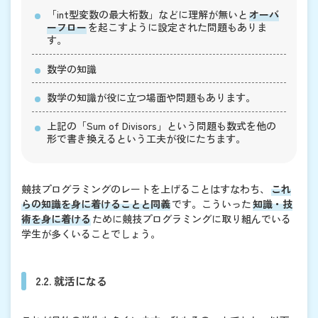
「int型変数の最大桁数」などに理解が無いと
オーバ
ーフロー
を起こすように設定された問題もありま
す。
数学の知識
数学の知識が役に立つ場面や問題もあります。
上記の「Sum of Divisors」という問題も数式を他の
形で書き換えるという工夫が役にたちます。
競技プログラミングのレートを上げることはすなわち、
これ
らの知識を身に着けることと同義
です。こういった
知識・技
術を身に着ける
ために競技プログラミングに取り組んでいる
学生が多くいることでしょう。
2.2. 就活になる