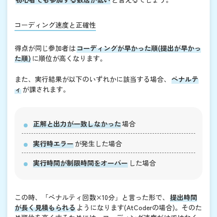
コーディング速度と正確性
得点が同じ参加者は
コーディングが早かった順(提出が早かっ
た順)
に順位が高くなります。
また、実行結果が以下のいずれかに該当する場合、
ペナルテ
ィ
が課されます。
正解と出力が一致しなかった
場合
実行時エラー
が発生した場合
実行時間が制限時間をオーバー
した場合
この時、「ペナルティ回数×10分」と言った形で、
提出時間
が長く見積もられる
ようになります(AtCoderの場合)。そのた