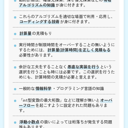
アルゴリズムの知識
が身に付きます。
これらのアルゴリズムを適切な場面で利用・応用し、
コーディングする技術
が身に付きます。
計算量
の見積もり
実行時間が制限時間をオーバーすることの無いように
するためには、
計算量(計算時間)を正しく見積もる
必要性があります。
余計な工夫をすることなく
愚直な実装を行う
という
選択を行うことも時には必要です。この選択を行うた
めにも、計算時間の見積が必要と言えます。
一般的な
情報科学
・プログラミング言語の知識
「int型変数の最大桁数」などに理解が無いと
オーバ
ーフロー
を起こすように設定された問題もありま
す。
浮動小数点
の扱いによっては桁落ちが発生する問題
等もあります。