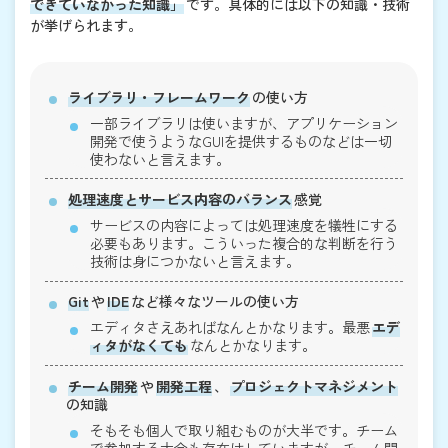
できていなかった知識」
です。具体的には以下の知識・技術
が挙げられます。
ライブラリ・フレームワーク
の使い方
一部ライブラリは使いますが、アプリケーション
開発で使うようなGUIを提供するものなどは一切
使わないと言えます。
処理速度とサービス内容のバランス
感覚
サービスの内容によっては処理速度を犠牲にする
必要もあります。こういった複合的な判断を行う
技術は身につかないと言えます。
Git
や
IDE
など様々なツールの使い方
エディタさえあればなんとかなります。最悪
エデ
ィタがなくても
なんとかなります。
チーム開発
や
開発工程
、
プロジェクトマネジメント
の知識
そもそも個人で取り組むものが大半です。チーム
で参加する大会も存在はしていますが、チーム開