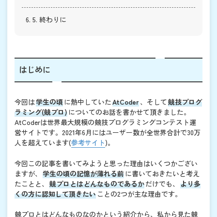
6. 5. 終わりに
はじめに
今回は
学生の頃
に熱中していた
AtCoder
、そして
競技プログ
ラミング(競プロ)
についてのお話を書かせて頂きました。
AtCoderは世界最大規模の競技プログラミングコンテスト運
営サイトです。2021年6月にはユーザー数が全世界合計で30万
人を超えています(
参考サイト
)。
今回この記事を書いてみようと思った理由はいくつかござい
ますが、
学生の頃の記憶が薄れる前
に書いておきたいと考え
たことと、
競プロとはどんなものであるか
だけでも、
より多
くの方に認知して頂きたい
ことの2つが主な理由です。
競プロとはどんなものなのかという紹介から、私から見た競