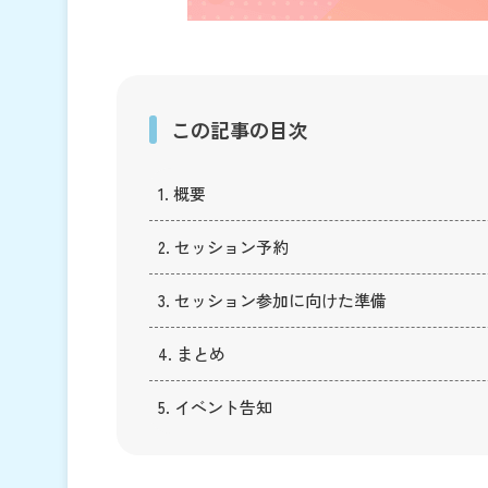
この記事の目次
1. 概要
2. セッション予約
3. セッション参加に向けた準備
4. まとめ
5. イベント告知