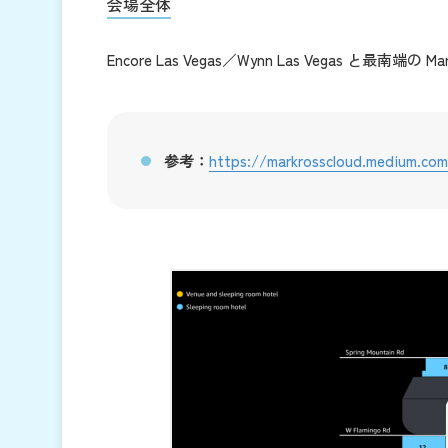
会場全体
Encore Las Vegas／Wynn Las Vegas と最南端の Ma
参考：
https://markrosscloud.medium.com