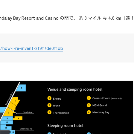
ndalay Bay Resort and Casino の間で、 約 3 マイル ≒ 4.8 km（遠
/how-i-re-invent-2f9f7de0f1bb