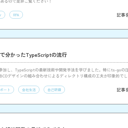
てあるので是非ご覧ください！
記事
r
RPA
025で分かったTypeScriptの流行
025に参加し、TypeScriptの最新技術や開発手法を学びました。特にts-go
とBCDデザインの組み合わせによるディレクトリ構成の工夫が印象的で
じて、新たな知見と刺激を得る貴重な機会となりました。
記事
ポート
会社生活
自己研鑽