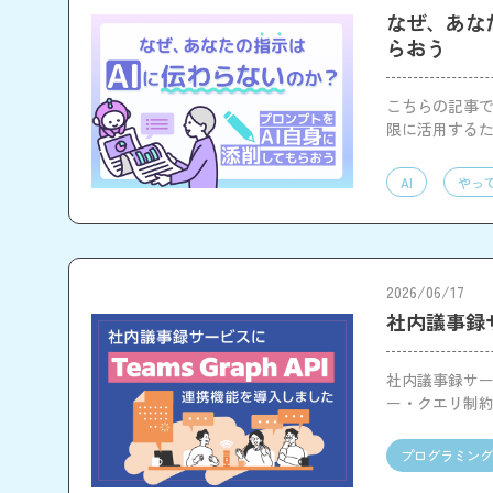
なぜ、あな
らおう
こちらの記事で
限に活用する
AI
やっ
2026/06/17
社内議事録サ
社内議事録サービ
ー・クエリ制
プログラミング