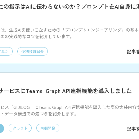
たの指示はAIに伝わらないのか？プロンプトをAI自身に
は、生成AIを使いこなすための「プロンプトエンジニアリング」の基本
ための実践的なコツを紹介しています。
記事
てみた
便利技術紹介
ービスにTeams Graph API連携機能を導入しました
ス「GIJILOG」にTeams Graph API連携機能を導入した際の実装内
約・データ構造での気づきを紹介します。
記事
クラウド
内製開発