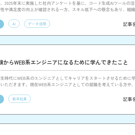
、2025年末に実施した社内アンケートを基に、コード生成AIツールの
産性や満足度の向上が確認される一方、スキル低下への懸念もあり、組
要性が明らかになりました。
記事
AI
データ活用
験からWEB系エンジニアになるために学んできたこと
生時代にWEB系のエンジニアとしてキャリアをスタートさせるために
いただきます。現在WEB系エンジニアとしての就職を考えている方や
指していく学生の方にとってヒントとなるように、なるべく再現性の高
まで目を通していただけますと幸いです。
記事
新卒社員