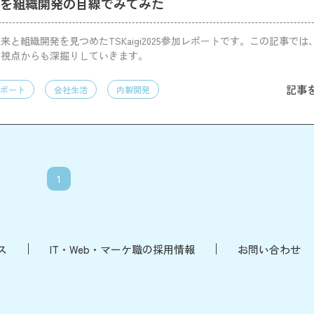
2025を組織開発の目線でみてみた
ptの未来と組織開発を見つめたTSKaigi2025参加レポートです。この記事で
の視点からも深掘りしていきます。
記事
ポート
会社生活
内製開発
1
ス
IT・Web・マーケ職の採用情報
お問い合わせ