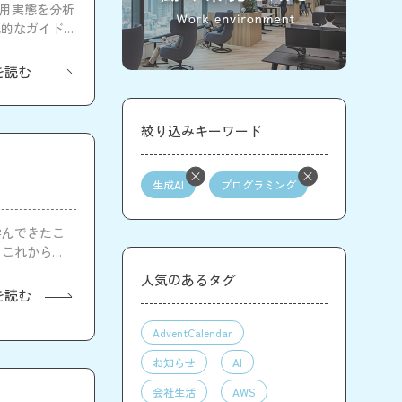
活用実態を分析
織的なガイドラ
を読む
絞り込みキーワード
生成AI
プログラミング
学んできたこ
、これからエ
い内容に絞って
人気のあるタグ
を読む
AdventCalendar
お知らせ
AI
会社生活
AWS