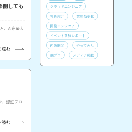
添削しても
クラウドエンジニア
社員紹介
業務効率化
開発エンジニア
と、AIを最大
イベント参加レポート
内製開発
やってみた
を読む
競プロ
メディア掲載
容や、認証フロ
を読む