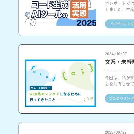
本レポートでは
しました。生
イン整備の重
プログラミング
2024/10/07
文系・未経
今回は、私が学
とを共有させて
ンジニアを目
いるので最後
プログラミング
2025/09/22