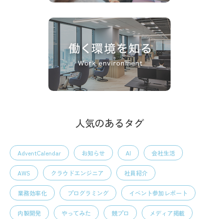
人気のあるタグ
AdventCalendar
お知らせ
AI
会社生活
AWS
クラウドエンジニア
社員紹介
業務効率化
プログラミング
イベント参加レポート
内製開発
やってみた
競プロ
メディア掲載