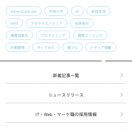
AdventCalendar
お知らせ
AI
会社生活
AWS
クラウドエンジニア
社員紹介
業務効率化
プログラミング
開発エンジニア
内製開発
やってみた
競プロ
メディア掲載
新着記事一覧
ニュースリリース
IT・Web・マーケ職の採用情報