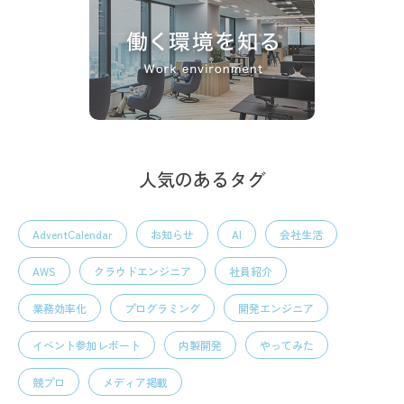
人気のあるタグ
AdventCalendar
お知らせ
AI
会社生活
AWS
クラウドエンジニア
社員紹介
業務効率化
プログラミング
開発エンジニア
イベント参加レポート
内製開発
やってみた
競プロ
メディア掲載