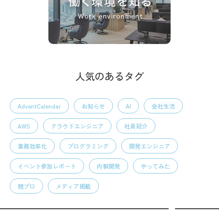
人気のあるタグ
AdventCalendar
お知らせ
AI
会社生活
AWS
クラウドエンジニア
社員紹介
業務効率化
プログラミング
開発エンジニア
イベント参加レポート
内製開発
やってみた
競プロ
メディア掲載