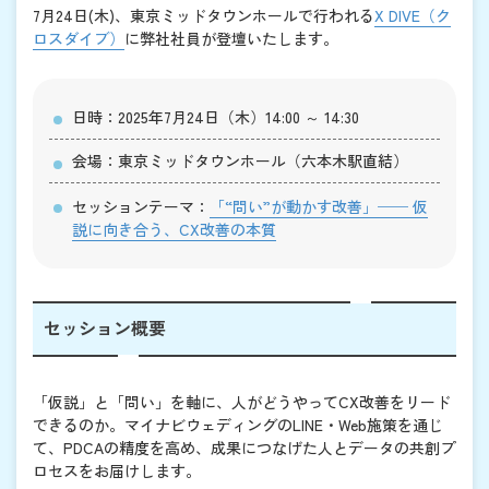
7月24日(木)、東京ミッドタウンホールで行われる
X DIVE（ク
ロスダイブ）
に弊社社員が登壇いたします。
日時：2025年7月24日（木）14:00 ～ 14:30
会場：東京ミッドタウンホール（六本木駅直結）
セッションテーマ：
「“問い”が動かす改善」── 仮
説に向き合う、CX改善の本質
セッション概要
「仮説」と「問い」を軸に、人がどうやってCX改善をリード
できるのか。マイナビウェディングのLINE・Web施策を通じ
て、PDCAの精度を高め、成果につなげた人とデータの共創プ
ロセスをお届けします。