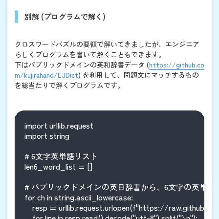
別解 (プログラムで解く)
クロスワードパズルの要領で解いてきましたが、エンジニア
らしくプログラムを書いて解くこともできます。
下はパブリックドメインの英和辞書データ (
https://github.co
m/kujirahand/EJDict
) を利用して、問題文にマッチするもの
を総当たりで解くプログラムです。
import urllib.request

import string

# 6文字英単語リスト

len6_word_list = []

# パブリックドメインの英日辞書から、6文字の英単語を
for ch in string.ascii_lowercase:

    resp = urllib.request.urlopen(f"https://raw.githubu
    for line in resp.read().decode("utf-8").split("\n"):
