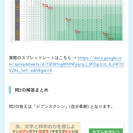
実際のスプレッドシートはこちら →
https://docs.google.co
m/spreadsheets/d/13EWfng0HVNFpljcqJ_0FDgJczLJLziW7I3
VZ8x_1inY/edit#gid=0
問2の解答まとめ
問2の答えは「ジブンカクシン」(自分革新) となります。