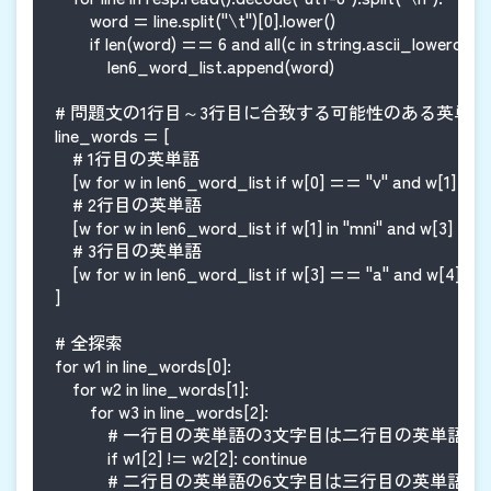
        word = line.split("\t")[0].lower()

        if len(word) == 6 and all(c in string.ascii_lowercase 
            len6_word_list.append(word)

# 問題文の1行目～3行目に合致する可能性のある英単語
line_words = [

    # 1行目の英単語

    [w for w in len6_word_list if w[0] == "v" and w[1] in 
    # 2行目の英単語

    [w for w in len6_word_list if w[1] in "mni" and w[3] == 
    # 3行目の英単語

    [w for w in len6_word_list if w[3] == "a" and w[4] == 
]

# 全探索

for w1 in line_words[0]:

    for w2 in line_words[1]:

        for w3 in line_words[2]:

            # 一行目の英単語の3文字目は二行目の英単語の
            if w1[2] != w2[2]: continue

            # 二行目の英単語の6文字目は三行目の英単語の