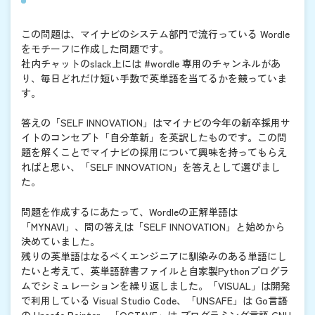
この問題は、マイナビのシステム部門で流行っている Wordle
をモチーフに作成した問題です。
社内チャットのslack上には #wordle 専用のチャンネルがあ
り、毎日どれだけ短い手数で英単語を当てるかを競っていま
す。
答えの「SELF INNOVATION」はマイナビの今年の新卒採用サ
イトのコンセプト「自分革新」を英訳したものです。この問
題を解くことでマイナビの採用について興味を持ってもらえ
ればと思い、「SELF INNOVATION」を答えとして選びまし
た。
問題を作成するにあたって、Wordleの正解単語は
「MYNAVI」、問の答えは「SELF INNOVATION」と始めから
決めていました。
残りの英単語はなるべくエンジニアに馴染みのある単語にし
たいと考えて、英単語辞書ファイルと自家製Pythonプログラ
ムでシミュレーションを繰り返しました。「VISUAL」は開発
で利用している Visual Studio Code、「UNSAFE」は Go言語
の Unsafe Pointer、「OCTAVE」は プログラミング言語 GNU