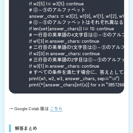
            if w2[5] != w3[5]: continue

            # ⓪～⑨のアルファベット

            answer_chars = w3[2], w1[0], w1[1], w1[2], w1[4],
            # ⓪～⑨のアルファベットはそれぞれ異なる

            if len(set(answer_chars)) != 10: continue

            # 一行目の英単語の4文字目は⓪～⑨のアルフ
            if w1[3] in answer_chars: continue

            # 二行目の英単語の1文字目は⓪～⑨のアルフ
            if w2[0] in answer_chars: continue

            # 三行目の英単語の2字目は⓪～⑨のアルファベ
            if w3[1] in answer_chars: continue

            # すべての条件を満たす場合に、答えとして出力

            print(w1, w2, w3, answer_chars, sep="\n")

            print(*[answer_chars[int(x)] for x in "385726691
→ Google Colab 版は
こちら
解答まとめ