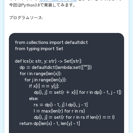
今回はPython3.8で実装してみます。
プログラムソース:
from collections import defaultdict

from typing import Set

def lcs(x: str, y: str) -> Set[str]:

    dp = defaultdict(lambda:set([""]))

    for i in range(len(x)):

        for j in range(len(y)):

            if x[i] == y[j]:

                dp[i, j] = set(r + x[i] for r in dp[i - 1, j - 1])

            else:

                rs = dp[i - 1, j] | dp[i, j - 1]

                l = max(len(r) for r in rs)

                dp[i, j] = set(r for r in rs if len(r) == l)

    return dp[len(x) - 1, len(y) - 1]
