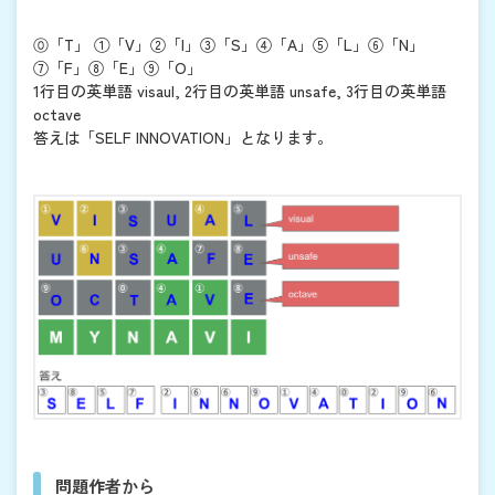
⓪「T」 ①「V」②「I」③「S」④「A」⑤「L」⑥「N」
⑦「F」⑧「E」⑨「O」
1行目の英単語 visaul, 2行目の英単語 unsafe, 3行目の英単語
octave
答えは「SELF INNOVATION」となります。
問題作者から