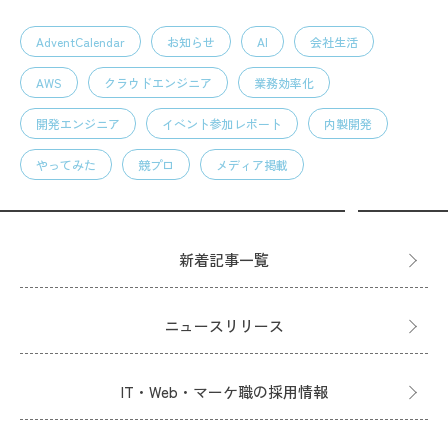
AdventCalendar
お知らせ
AI
会社生活
AWS
クラウドエンジニア
業務効率化
開発エンジニア
イベント参加レポート
内製開発
やってみた
競プロ
メディア掲載
新着記事一覧
ニュースリリース
IT・Web・マーケ職の採用情報