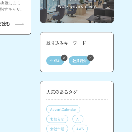
に挑戦しまし
目指すキャリア
を読む
絞り込みキーワード
生成AI
社員紹介
人気のあるタグ
AdventCalendar
お知らせ
AI
会社生活
AWS