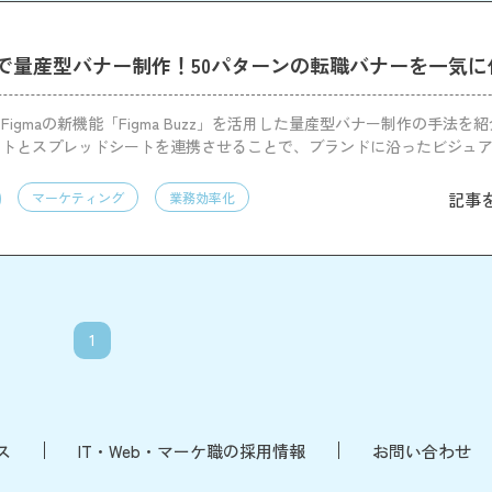
Buzzで量産型バナー制作！50パターンの転職バナーを一気
igmaの新機能「Figma Buzz」を活用した量産型バナー制作の手法を
ートとスプレッドシートを連携させることで、ブランドに沿ったビジュ
る点が特徴です。
記事
マーケティング
業務効率化
1
ス
IT・Web・マーケ職の採用情報
お問い合わせ