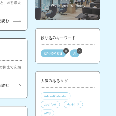
と、AIを最大
を読む
絞り込みキーワード
便利技術紹介
AI
出力例までを紹
人気のあるタグ
を読む
AdventCalendar
お知らせ
会社生活
AWS