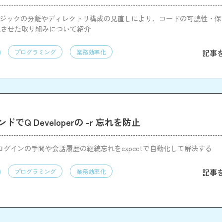
ロジックの分離やディレクトリ構成の見直しにより、コードの可読性・
上させた取り組みについて紹介
記事
プログラミング
業務効率化
ドでQ Developerの -r 忘れを防止
perのログインの手間や会話履歴の継続忘れをexpectで自動化して解決する
記事
プログラミング
業務効率化