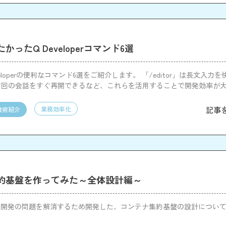
かったQ Developerコマンド6選
Developerの便利なコマンド6選をご紹介します。 「/editor」は長文入力
r」で前回の会話をすぐ再開できるなど、これらを活用することで開発効率が
記事
業務効率化
技術紹介
約基盤を作ってみた～全体設計編～
製開発の問題を解消するため開発した、コンテナ集約基盤の設計につい