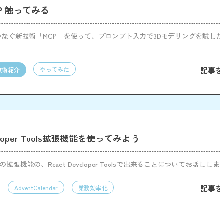
MCP 触ってみる
とAIをつなぐ新技術「MCP」を使って、プロンプト入力で3Dモデリングを試
記事
やってみた
技術紹介
veloper Tools拡張機能を使ってみよう
romeの拡張機能の、React Developer Toolsで出来ることについてお話しし
記事
AdventCalendar
業務効率化