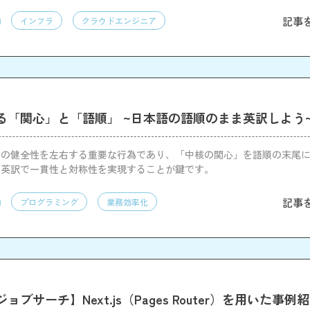
記事
インフラ
クラウドエンジニア
る「関心」と「語順」 ~日本語の語順のまま英訳しよう
ムの健全性を左右する重要な行為であり、「中核の関心」を語順の末尾
た英訳で一貫性と対称性を実現することが鍵です。
記事
プログラミング
業務効率化
ブサーチ】Next.js（Pages Router）を用いた事例