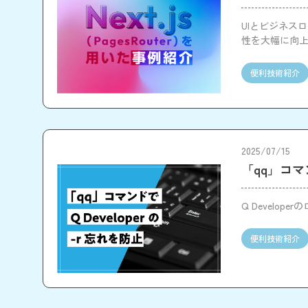
UIとビジネス
性を大幅に向
便利技術紹介
2025/07/15
「qq」コマン
Q Develo
便利技術紹介