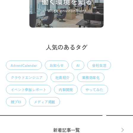
人気のあるタグ
AdventCalendar
お知らせ
AI
会社生活
クラウドエンジニア
社員紹介
業務効率化
イベント参加レポート
内製開発
やってみた
競プロ
メディア掲載
新着記事一覧