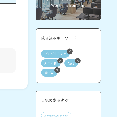
絞り込みキーワード
プログラミング
新卒研修
AWS
競プロ
人気のあるタグ
AdventCalendar