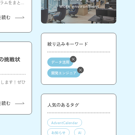
グラムをまとめ
を読む
絞り込みキーワード
の挑戦状
データ活用
開発エンジニア
催します！ぜひ
を読む
人気のあるタグ
AdventCalendar
お知らせ
AI