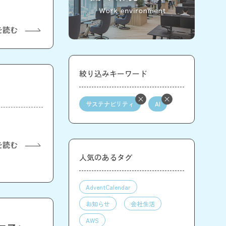
を読む
絞り込みキーワード
サステナビリティ
AI
を読む
人気のあるタグ
AdventCalendar
お知らせ
会社生活
AWS