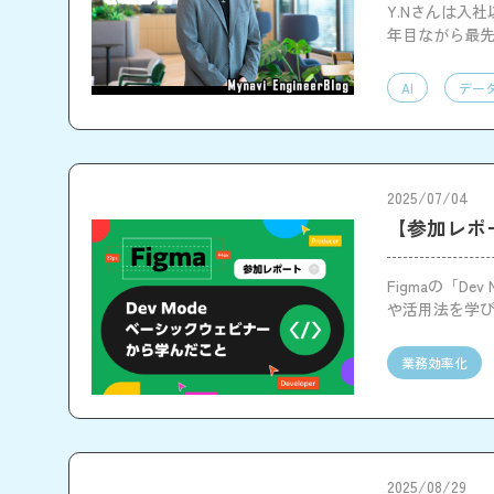
Y.Nさんは入
年目ながら最先
体制や、仕事
AI
デー
2025/07/04
【参加レポー
Figmaの「
や活用法を学
業務効率化
2025/08/29