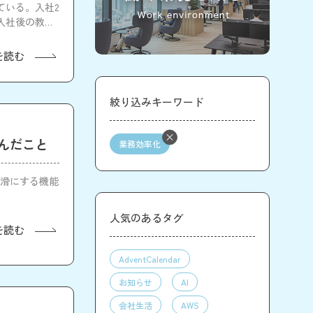
ている。入社2
入社後の教育
を読む
絞り込みキーワード
学んだこと
業務効率化
円滑にする機能
人気のあるタグ
を読む
AdventCalendar
お知らせ
AI
会社生活
AWS