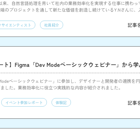
社以来、自然言語処理を用いて社内の業務効率化を実現する仕事に携わっ
端のプロジェクトを通して新たな価値を創造し続けているY.Nさんに、
で心がけていることなどについて伺った。
記事
タサイエンティスト
社員紹介
ト】Figma「Dev Modeベーシックウェビナー」から
Dev Modeベーシックウェビナー」に参加し、デザイナーと開発者の連携を
びました。業務効率化に役立つ実践的な内容が紹介されました。
記事
イベント参加レポート
体験記