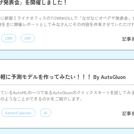
ザ発表会」を開催しました！
月19日に新宿ミライナオフィスのTOWNHOLLで「なぜなにオペデザ発表会
容を主に開催レポートとしてみなさんにその内容を共有させていただけ
記事
CRM
ERP
手軽に予測モデルを作ってみたい！！！ By AutoGluon
ているAutoMLの一つであるAutoGluonのクイックスタートを試して
どのようなことができるのかをご紹介します。
記事
AdventCalendar
AI