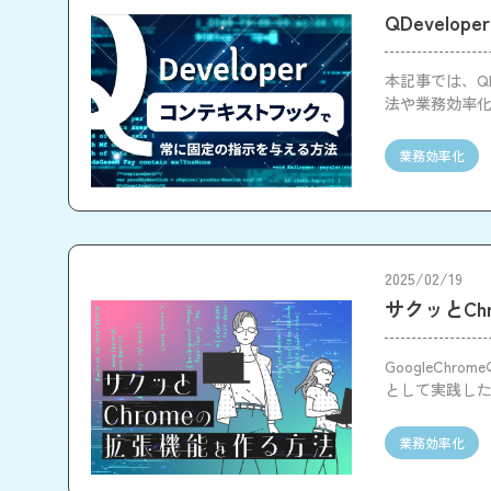
QDevel
本記事では、Q
法や業務効率
業務効率化
2025/02/19
サクッとCh
GoogleC
として実践し
業務効率化