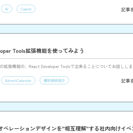
その作り方と結果を紹介します。
記事
AI
Copilot
veloper Tools拡張機能を使ってみよう
romeの拡張機能の、React Developer Toolsで出来ることについてお話しし
記事
AdventCalendar
便利技術紹介
オペレーションデザインを”相互理解”する社内向けイベ