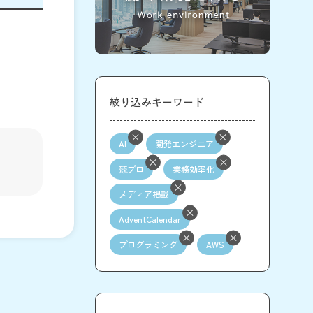
絞り込みキーワード
AI
開発エンジニア
競プロ
業務効率化
メディア掲載
AdventCalendar
プログラミング
AWS