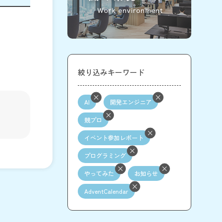
絞り込みキーワード
AI
開発エンジニア
競プロ
イベント参加レポート
プログラミング
やってみた
お知らせ
AdventCalendar