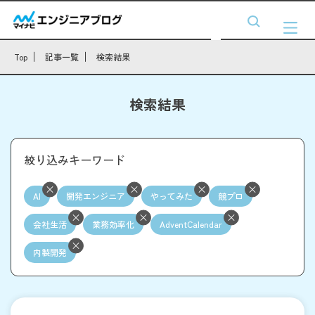
Top
記事一覧
検索結果
検索結果
絞り込みキーワード
AI
開発エンジニア
やってみた
競プロ
会社生活
業務効率化
AdventCalendar
内製開発