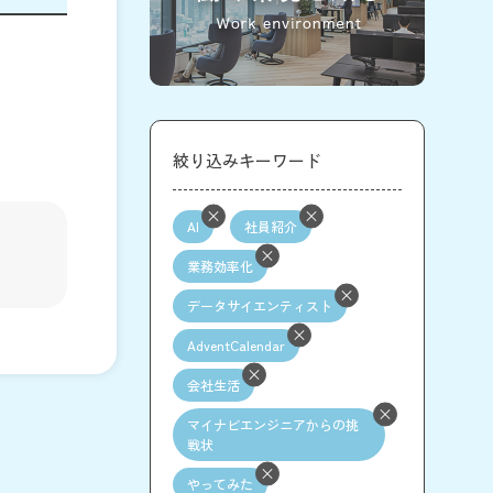
絞り込みキーワード
AI
社員紹介
業務効率化
データサイエンティスト
AdventCalendar
会社生活
マイナビエンジニアからの挑
戦状
やってみた