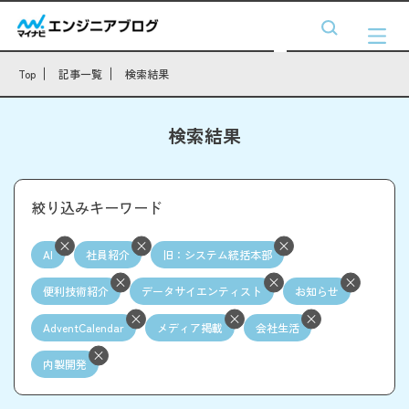
Top
記事一覧
検索結果
検索結果
絞り込みキーワード
AI
社員紹介
旧：システム統括本部
便利技術紹介
データサイエンティスト
お知らせ
AdventCalendar
メディア掲載
会社生活
内製開発