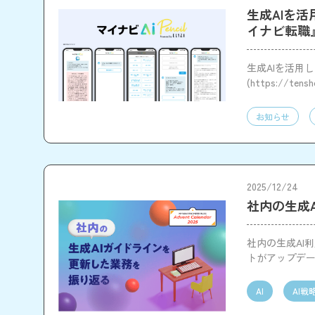
生成AIを活
イナビ転職
生成AIを活用し
(https://te
お知らせ
2025/12/24
社内の生成
社内の生成AI
トがアップデ
することを意
AI
AI戦