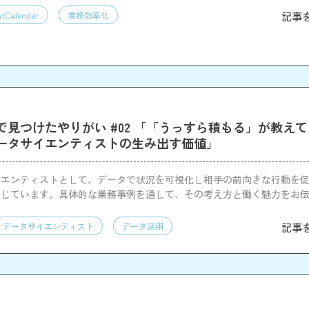
記事
tCalendar
業務効率化
で見つけたやりがい #02 「「うっすら積もる」が教え
ータサイエンティストの生み出す価値」
イエンティストとして、データで状況を可視化し相手の前向きな行動を
感じています。具体的な業務事例を通して、その考え方と働く魅力をお
記事
データサイエンティスト
データ活用