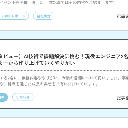
Iイベントを開催しました。 本記事ではその内容をご紹介します。
記事
ント参加レポート
会社生活
タビュー】AI技術で課題解決に挑む！現役エンジニア2
も一から作り上げていくやりがい
躍する2名に、業務内容ややりがい、今後の目標について伺いました。事
力や、挑戦を通じた成長の実感を共有いただいています。
記事
仕事紹介
略室