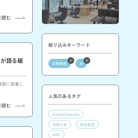
を読む
絞り込みキーワード
名が語る組
AI戦略室
AI
業部に密着し
人気のあるタグ
を読む
AdventCalendar
お知らせ
会社生活
AWS