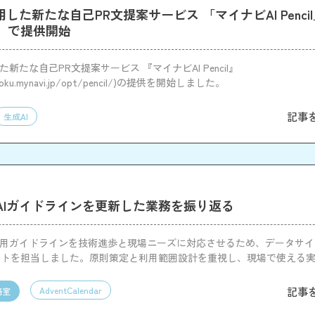
用した新たな自己PR文提案サービス 「マイナビAI Penci
』で提供開始
た新たな自己PR文提案サービス 『マイナビAI Pencil』
nshoku.mynavi.jp/opt/pencil/)の提供を開始しました。
記事
生成AI
AIガイドラインを更新した業務を振り返る
利用ガイドラインを技術進歩と現場ニーズに対応させるため、データサ
ートを担当しました。原則策定と利用範囲設計を重視し、現場で使える
識しました。
記事
AdventCalendar
略室