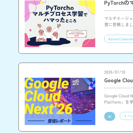
PyTorc
マルチエージェ
習に苦戦しまし
AdventCalenda
2026/07/10
Google Cl
Google Clo
Platfor
の可能性を実
イベ
AI