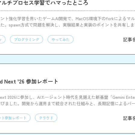
hのマルチプロセス学習でハマったところ
ント強化学習を用いたゲームAI開発で、MacOS環境下のforkによるマ
た。spawn方式で問題を解決し、実験結果と実装のポイントを共有しま
記事
r
プログラミング
やってみた
oud Next ’26 参加レポート
ud Next 2026に参加し、AIエージェント時代を見据えた新基盤「Gemini Enterpr
m」を学びました。開発から運用まで統合された仕組みと、長期記憶によるパ
感しました。
記事
ント参加レポート
クラウド