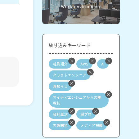
絞り込みキーワード
社員紹介
AWS
AI
クラウドエンジニア
お知らせ
マイナビエンジニアからの挑
戦状
会社生活
競プロ
内製開発
メディア掲載