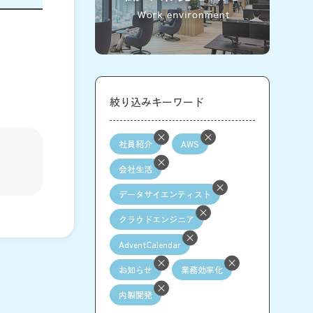
絞り込みキーワード
社員紹介
AWS
会社生活
データサイエンティスト
クラウドエンジニア
AdventCalendar
お知らせ
業務効率化
内製開発