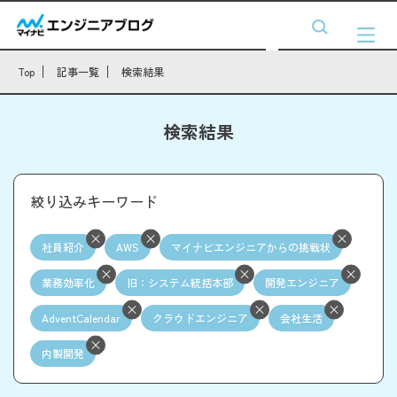
Top
記事一覧
検索結果
検索結果
絞り込みキーワード
社員紹介
AWS
マイナビエンジニアからの挑戦状
業務効率化
旧：システム統括本部
開発エンジニア
AdventCalendar
クラウドエンジニア
会社生活
内製開発