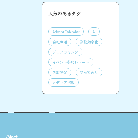
人気のあるタグ
AdventCalendar
AI
会社生活
業務効率化
プログラミング
イベント参加レポート
内製開発
やってみた
メディア掲載
ープ会社