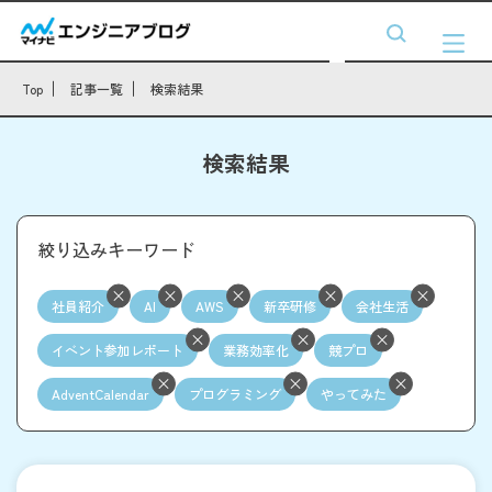
Top
記事一覧
検索結果
検索結果
絞り込みキーワード
社員紹介
AI
AWS
新卒研修
会社生活
イベント参加レポート
業務効率化
競プロ
AdventCalendar
プログラミング
やってみた