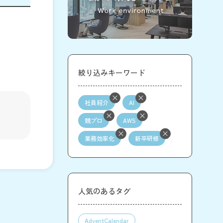
絞り込みキーワード
社員紹介
AI
競プロ
AWS
業務効率化
新卒研修
人気のあるタグ
AdventCalendar