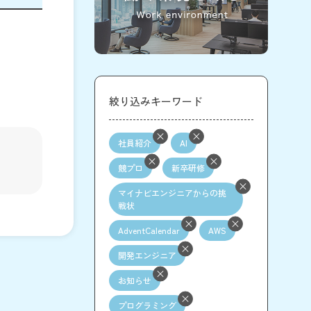
絞り込みキーワード
社員紹介
AI
競プロ
新卒研修
マイナビエンジニアからの挑
戦状
AdventCalendar
AWS
開発エンジニア
お知らせ
プログラミング