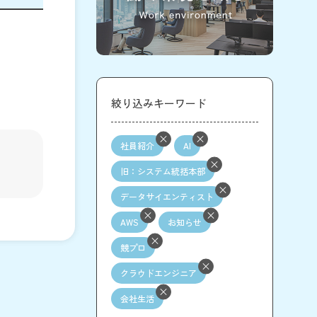
絞り込みキーワード
社員紹介
AI
旧：システム統括本部
データサイエンティスト
AWS
お知らせ
競プロ
クラウドエンジニア
会社生活