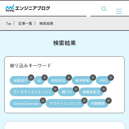
Top
記事一覧
検索結果
検索結果
絞り込みキーワード
社員紹介
AI
会社生活
新卒研修
AWS
データサイエンティスト
競プロ
業務効率化
AdventCalendar
クラウドエンジニア
内製開発