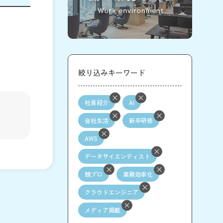
絞り込みキーワード
社員紹介
AI
会社生活
新卒研修
AWS
データサイエンティスト
競プロ
業務効率化
クラウドエンジニア
メディア掲載