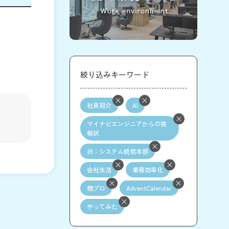
絞り込みキーワード
社員紹介
AI
マイナビエンジニアからの挑
戦状
旧：システム統括本部
会社生活
業務効率化
競プロ
AdventCalendar
やってみた